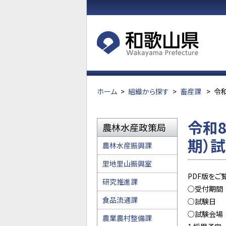
ホーム
>
組織から探す
>
畜産課
>
令
令和
農林水産政策局
期）
農林水産振興課
里地里山振興室
PDF版をご
研究推進課
○受付期間 
食品流通課
○試験日 令
○試験会場 
農業農村整備課