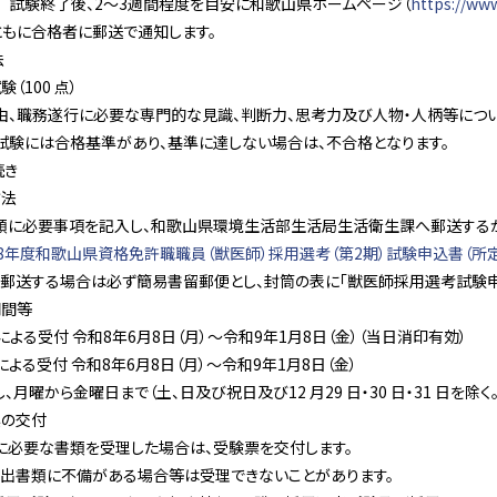
試験終了後、2～3週間程度を目安に和歌山県ホームページ（
https://www
ともに合格者に郵送で通知します。
法
験（100 点）
職務遂行に必要な専門的な見識、判断力、思考力及び人物・人柄等につい
には合格基準があり、基準に達しない場合は、不合格となります。
続き
方法
必要事項を記入し、和歌山県環境生活部生活局生活衛生課へ郵送するか
8年度和歌山県資格免許職職員（獣医師）採用選考（第2期）試験申込書（所
する場合は必ず簡易書留郵便とし、封筒の表に「獣医師採用選考試験申込
期間等
る受付 令和8年6月8日（月）～令和9年1月8日（金）（当日消印有効）
る受付 令和8年6月8日（月）～令和9年1月8日（金）
から金曜日まで（土、日及び祝日及び12 月29 日・30 日・31 日を除く。）
票の交付
要な書類を受理した場合は、受験票を交付します。
書類に不備がある場合等は受理できないことがあります。