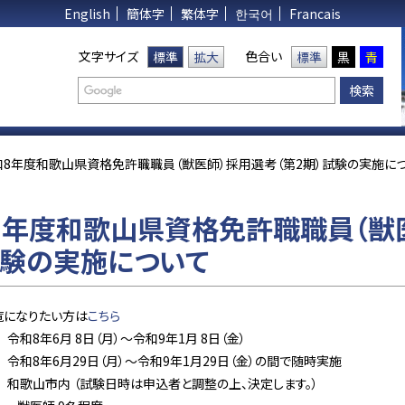
English
簡体字
繁体字
한국어
Francais
文字サイズ
色合い
標準
拡大
標準
黒
青
和8年度和歌山県資格免許職職員（獣医師）採用選考（第2期）試験の実施に
8年度和歌山県資格免許職職員（獣医
試験の実施について
覧になりたい方は
こちら
令和8年6月 8日（月）～令和9年1月 8日（金）
和8年6月29日（月）～令和9年1月29日（金）の間で随時実施
和歌山市内 （試験日時は申込者と調整の上、決定します。）