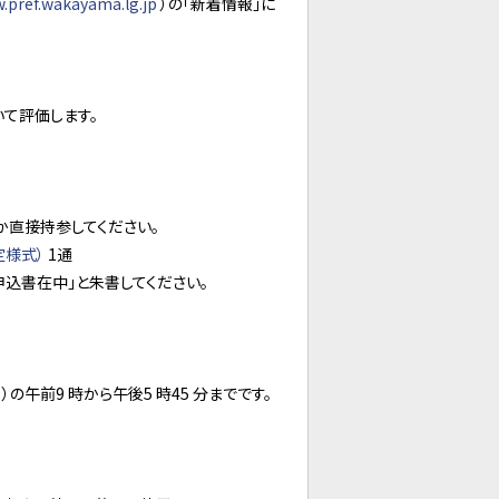
.pref.wakayama.lg.jp
）の「新着情報」に
て評価します。
直接持参してください。
定様式）
1通
書在中」と朱書してください。
の午前9 時から午後5 時45 分までです。