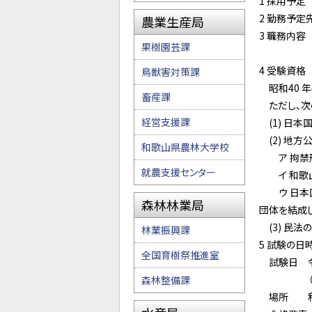
1 採用予定
2 勤務予定
農業生産局
3 職務内
果樹園芸課
農林水産
4 受験資格
鳥獣害対策課
昭和40 
畜産課
ただし、次
経営支援課
(1) 日本
(2) 地方
和歌山県農林大学校
ア 拘禁刑
就農支援センター
イ 和歌山
ウ 日本国
森林林業局
団体を結成
(3) 民
林業振興課
5 試験の日
全国育樹祭推進室
試験日 令和
（ただし、
森林整備課
場所 和歌