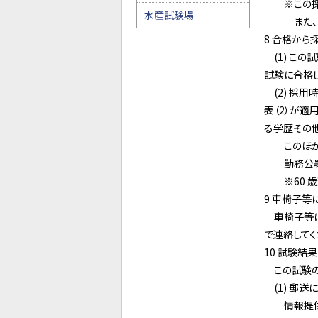
※この採用
水産試験場
また、受験
8 合格から
(1) この
試験に合格
(2) 採用
表（2）が適
る学歴その
このほか職
勤務公署に
※60 歳
9 車椅子等
車椅子等に
で連絡してく
10 試験結
この試験の
(1) 郵送
情報提供申