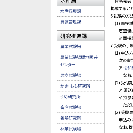
水産局
合格発表 
掲載すると
水産振興課
6 試験の方
資源管理課
(1) 面接試
志望理由、
研究推進課
※面接試験
7 受験の手
農業試験場
(1) 申込
農業試験場暖地園芸
次の書類に
センター
ア
令和
果樹試験場
なお、郵送
(2) 受付
かき・もも研究所
ア 郵送によ
うめ研究所
イ 持参によ
ただし、月曜
畜産試験場
(3) 受験
養鶏研究所
申込みに必
なお、提出
林業試験場