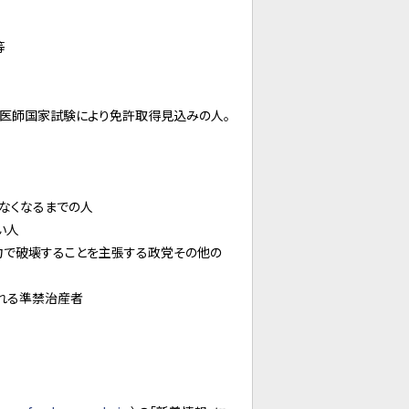
等
獣医師国家試験により免許取得見込みの人。
なくなるまでの人
い人
で破壊することを主張する政党その他の
される準禁治産者