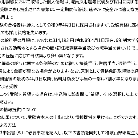
試験において取得した個人情報は、職員採用選考試験及び採用に関する
に際し提出された書類は、一定期間保管後、速やかに安全かつ適切な方
採用まで
試験の合格者は、原則として令和9年4月1日に採用されますが、受験資格に
しても採用資格を失います。
時の給料等の月額は、おおむね314,193 円（令和8年4月1日現在、6年制
用される勤務地とする場合の額（初任給調整手当及び地域手当を含む。））で
他の経歴に応じて当該額より多い額となります。
員の給与に関する条例等の定めに従い、扶養手当、住居手当、通勤手当、
より金額が異なる場合があります。なお、原則として資格免許取得後の経
到達後の最初の4月1日以降、給料月額及び手当の一部は7割水準になります
による受験
よる受験を希望する場合は、申込時に該当欄に「希望する」を選択した上
ださい。
果の情報提供について
結果について、受験者本人の申出により、情報提供を受けることができます。
による方法
出書（※）に必要事項を記入し、以下の書類を同封して和歌山県環境生活部生