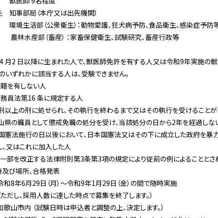
 獣医師 9名程度
先 知事部局（本庁又は出先機関）
容 環境生活部（公衆衛生）：動物愛護、狂犬病予防、食品衛生、感染症予防
部（畜産） ：家畜保健衛生、試験研究、畜産行政等
年4 月2 日以降に生まれた人で、獣医師免許を有する人又は令和9年実施の
のいずれかに該当する人は、受験できません。
国籍を有しない人
公務員法第16 条に規定する人
以上の刑に処せられ、その執行を終わるまで又はその執行を受けることが
県の職員として懲戒免職の処分を受け、当該処分の日から2年を経過しな
憲法施行の日以後において、日本国憲法又はその下に成立した政府を暴力
し、又はこれに加入した人
法の一部を改正する法律附則第3条第3項の規定により従前の例によることと
時及び場所、合格発表
8年6月29日（月）～令和9年1月29日（金）の間で随時実施
採用人数に達した時点で募集を終了します。）
山市内 （試験日時は申込者と調整の上、決定します。）