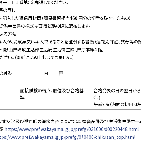
一丁目1 番地）宛郵送してください。
票の写し
記入した返信用封筒（簡易書留相当460 円分の切手を貼付したもの）
供申出書の様式は面接試験の際に配布します。
による方法
が、受験票又は本人であることを証明する書類（運転免許証、旅券等の顔
、和歌山県環境生活部生活局生活衛生課（県庁本館4 階）
ださい。（電話による申出はできません。）
の対象
内 容
面接試験の得点、順位及び合格基
合格発表の日の翌日から
準
く。)
午前9時（期間の初日は午
施状況及び獣医師の職務内容については、県畜産課及び生活衛生課ホーム
課
https://www.pref.wakayama.lg.jp/prefg/031600/d00220448.html
tps://www.pref.wakayama.lg.jp/prefg/070400/chikusan_top.html