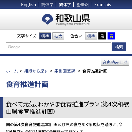
English
簡体字
繁体字
한국어
Francais
文字サイズ
色合い
標準
拡大
標準
黒
青
音声読み上げ
ホーム
>
組織から探す
>
果樹園芸課
>
食育推進計画
食育推進計画
食べて元気、わかやま食育推進プラン（第4次和歌
山県食育推進計画）
国の第4次食育推進基本計画及び県の食をめぐる現状を踏まえ、令
和6年度～令和11年度の6年間を期間とする