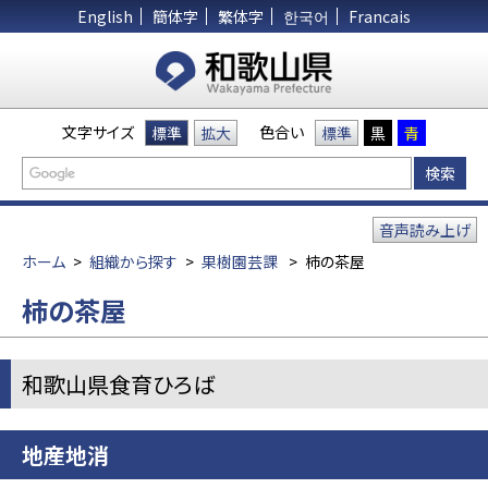
English
簡体字
繁体字
한국어
Francais
文字サイズ
色合い
標準
拡大
標準
黒
青
音声読み上げ
ホーム
>
組織から探す
>
果樹園芸課
>
柿の茶屋
柿の茶屋
和歌山県食育ひろば
地産地消