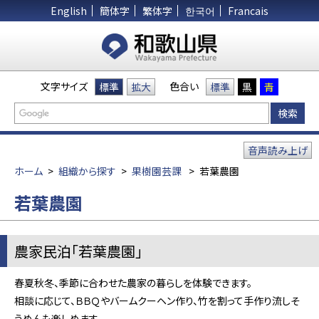
English
簡体字
繁体字
한국어
Francais
文字サイズ
色合い
標準
拡大
標準
黒
青
音声読み上げ
ホーム
>
組織から探す
>
果樹園芸課
>
若葉農園
若葉農園
農家民泊「若葉農園」
春夏秋冬、季節に合わせた農家の暮らしを体験できます。
相談に応じて、ＢＢＱやバームクーヘン作り、竹を割って手作り流しそ
うめんも楽しめます。