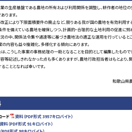
農業の生産基盤である農地の所有および利用関係を調整し、耕作者の地位の
あります。
法改正により下限面積要件の廃止など、限りある我が国の農地を有効利用す
条件を備えている農地を確保しつつ、計画的・合理的な土地利用の促進に努
状況の中、関係法令集や通達等に基づき農地法の適正な運用を行っているとこ
案の内容も益々複雑化、多様化する傾向にあります。
」は、こうした事案の事務処理の一助となることを目的として編集したもので
内容等記述しきれなかった点も多くありますが、農地行政担当者はもとより、
することとなれば幸いです。
和歌山県
料
ロード
資料（PDF形式 3957キロバイト）
資料（PDF形式 91キロバイト）
（PDF形式 98キロバイト）