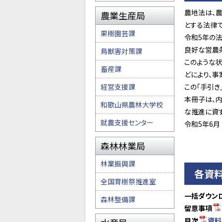
農地法は、
農業生産局
とする法律で
果樹園芸課
令和5年の
良好な営農
鳥獣害対策課
このような
畜産課
どにより、事
経営支援課
この「手引き
本冊子は、
和歌山県農林大学校
な推進に資
就農支援センター
令和5年6月
森林林業局
林業振興課
各資
全国育樹祭推進室
一括ダウン
森林整備課
留意事項
目次
資料