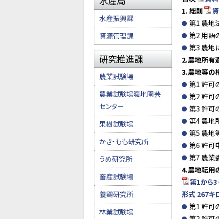
水産局
1. 総則
資
水産振興課
第1 農地
第2 用語
資源管理課
第3 農地
研究推進課
2
.
農地所有
3
.
農地等の
農業試験場
第1 許可の
農業試験場暖地園芸
第2 許可の
センター
第3 許可の
第4 農地
果樹試験場
第5 農地
かき・もも研究所
第6 許可
第7 農業
うめ研究所
4
.
農地転用の
畜産試験場
第1から3
養鶏研究所
形式 267キ
第1 許可
林業試験場
第2 許可