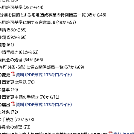
転用許可基準（28から44）
地分譲を目的とする宅地造成事業の特例措置一覧（45から48）
転用許可基準に関する留意事項（49から57）
申請（58から59）
書類（59から60）
者（61）
申請手続き（61から63）
委員会の処理（64から66）
可（4条・5条）に係る関係部局一覧（67から69）
の変更
資料（PDF形式 173キロバイト）
計画変更の承認（70）
の基準（70）
計画変更申請の手続き（70から71）
の届出
資料（PDF形式 173キロバイト）
の対象（72）
の手続き（72から73）
委員会の処理（73）