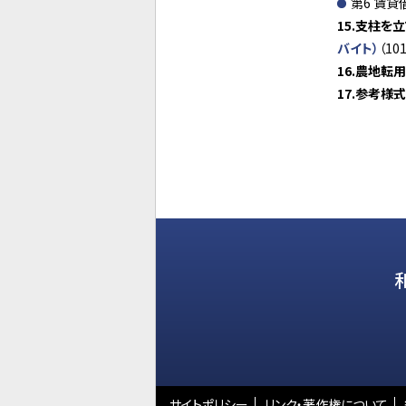
第6 賃貸
15
.
支柱を立
バイト）
（10
16
.農地転
17
.
参考様
サイトポリシー
リンク・著作権について