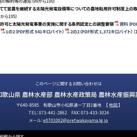
借の解約等の通知（99から100）
てて営農を継続する太陽光発電設備等についての農地転用許可制度上の
1から105）
用許可と太陽光発電事業の実施に関する条例認定との調整要領
資料（PD
式
1の2（PDF形式 541キロバイト）
2の2（PDF形式 1,372キロバイト）
（
このページに関するお問い合わせは
和歌山県 農林水産部 農林水産政策局 農林水産振興
〒640-8585 和歌山市小松原通一丁目1番地 【
地図
】
TEL：073-441-2862 FAX：073-433-3024
メール：
e0701002@pref.wakayama.lg.jp
組織から探す