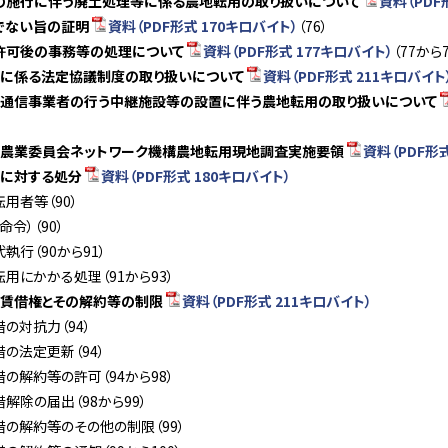
の施行に伴う廃土処理等に係る農地転用の取り扱いについて
資料（PDF
でない旨の証明
資料（PDF形式 170キロバイト）
（76）
許可後の事務等の処理について
資料（PDF形式 177キロバイト）
（77から7
に係る法定協議制度の取り扱いについて
資料（PDF形式 211キロバイト
電気通信事業者の行う中継施設等の設置に伴う農地転用の取り扱いについて
山県農業委員会ネットワーク機構農地転用現地調査実施要領
資料（PDF形式
用に対する処分
資料（PDF形式 180キロバイト）
転用者等（90）
命令）（90）
代執行（90から91）
転用にかかる処理（91から93）
賃借権とその解約等の制限
資料（PDF形式 211キロバイト）
借の対抗力（94）
借の法定更新（94）
借の解約等の許可（94から98）
借解除の届出（98から99）
借の解約等のその他の制限（99）