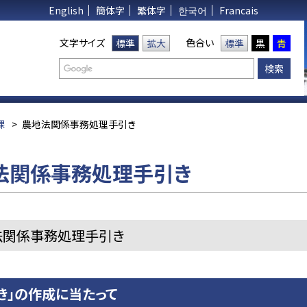
English
簡体字
繁体字
한국어
Francais
文字サイズ
色合い
標準
拡大
標準
黒
青
課
>
農地法関係事務処理手引き
法関係事務処理手引き
法関係事務処理手引き
き」の作成に当たって