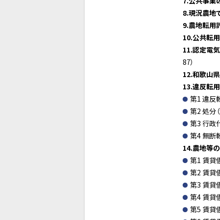
7
.
公共事業
8
.
現況農地
9
.
農地転用
10
.
公共転用
11.認定
87）
12.和歌
13.違反転
第1 違反
第2 処分（
第3 行政
第4 無断
14
.
農地等の
第1 賃貸
第2 賃貸
第3 賃貸
第4 賃貸
第5 賃貸