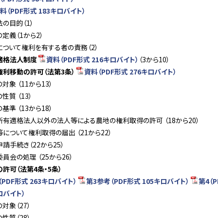
料（PDF形式 183キロバイト）
法の目的（1）
の定義（1から2）
について権利を有する者の責務（2）
適格法人制度
資料（PDF形式 216キロバイト）
（3から10）
権利移動の許可（法第3条）
資料（PDF形式 276キロバイト）
対象 （11から13）
性質 （13）
基準 （13から18）
所有適格法人以外の法人等による農地の権利取得の許可 （18から20）
等について権利取得の届出 （21から22）
申請手続き（22から25）
委員会の処理 （25から26）
許可（法第4条・5条）
（PDF形式 263キロバイト）
第3参考（PDF形式 105キロバイト）
第4（
ロバイト）
の対象（27）
の性質（28）