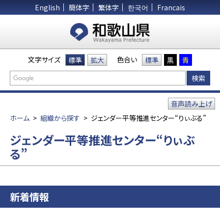
English
簡体字
繁体字
한국어
Francais
文字サイズ
色合い
標準
拡大
標準
黒
青
音声読み上げ
ホーム
>
組織から探す
>
ジェンダー平等推進センター“りぃぶる”
ジェンダー平等推進センター“りぃぶ
る”
新着情報