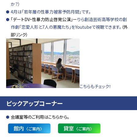
か？）
4月は「若年層の性暴力被害予防月間」です。
「デートDV・性暴力防止啓発公演」ー
りら創造芸術高等学校の創
作劇「恋愛人形と7人の悪魔たち」をYoutubeで視聴できます。
（外
部リンク）
こちらもチェック！
ピックアップコーナー
会議室等のご利用はこちらから。