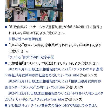
「和歌山県パートナーシップ宣誓制度」が令和6年2月1日に施行さ
れました。詳細は下記よりご覧ください。
多様な性への理解促進
”りぃぶる”設立25周年記念事業が行われました。詳細は下記より
ご覧ください。
“りぃぶる”設立25周年記念事業
広報番組「きのくに21」で放送されました。下記よりご覧ください。
2023年6月18日放送 広報番組きのくに21 『ノウフクわかやま 農業
×福祉』『男女共同参画社会をめざして』 - YouTube
（外部リンク）
2024年2月11日放送 広報番組きのくに21 「和歌山県男女共同参
画センター“りぃぶる”25周年」 - YouTube
（外部リンク）
2024年12月15日放送 広報番組きのくに21「ふれあい人権フェスタ
2024」「りぃぶるフェスタ2024」-YouTube
（外部リンク）
SNS相談キュアタイム（性暴力の悩み、SNSで相談してみません