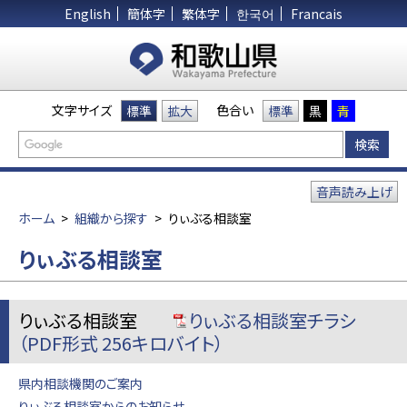
English
簡体字
繁体字
한국어
Francais
文字サイズ
色合い
標準
拡大
標準
黒
青
音声読み上げ
ホーム
>
組織から探す
>
りぃぶる相談室
りぃぶる相談室
りぃぶる相談室
りぃぶる相談室チラシ
（PDF形式 256キロバイト）
県内相談機関のご案内
りぃぶる相談室からのお知らせ