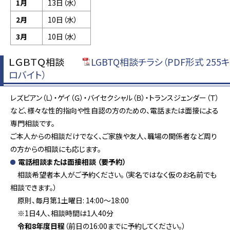
1月
13日（水）
2月
10日（水）
3月
10日（水）
ＬＧＢＴＱ相談
LGBTQ相談チラシ（PDF形式 255キ
ロバイト）
レズビアン（Ｌ）・ゲイ（Ｇ）・バイセクシャル（Ｂ）・トランスジェンダー（Ｔ）
など、様々な性的指向や性自認の方のための、電話または面接による
専門相談です。
ご本人からの相談だけでなく、ご家族や友人、職場の関係者など周り
の方からの相談にも応じます。
電話相談または
面接相談 （要予約）
相談希望者本人がご予約ください。（実名ではなく仮のお名前でも
相談できます。）
原則、毎月第1土曜日: 14:00～18:00
※1日4人、相談時間は1人40分
令和8年度日程
（前日の16:00までに予約してください。）