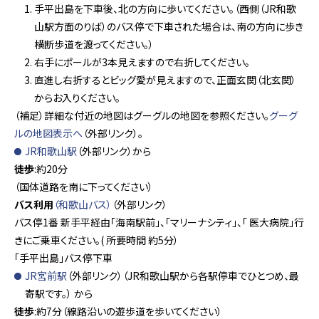
手平出島を下車後、北の方向に歩いてください。（西側（JR和歌
山駅方面のりば）のバス停で下車された場合は、南の方向に歩き
横断歩道を渡ってください。）
右手にポールが3本見えますので右折してください。
直進し右折するとビッグ愛が見えますので、正面玄関（北玄関）
からお入りください。
（補足）詳細な付近の地図はグーグルの地図を参照ください。
グーグ
ルの地図表示へ
（外部リンク）。
JR和歌山駅
（外部リンク）から
徒歩
:約20分
（国体道路を南に下ってください）
バス利用
（和歌山バス）
（外部リンク）
バス停1番 新手平経由「海南駅前」、「マリーナシティ」、「 医大病院」行
きにご乗車ください。( 所要時間 約5分）
「手平出島」バス停下車
JR宮前駅
（外部リンク）（JR和歌山駅から各駅停車でひとつめ、最
寄駅です。） から
徒歩
:約7分（線路沿いの遊歩道を歩いてください）