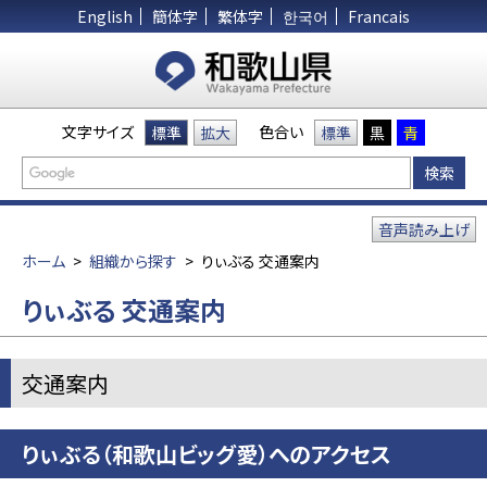
English
簡体字
繁体字
한국어
Francais
文字サイズ
色合い
標準
拡大
標準
黒
青
音声読み上げ
ホーム
>
組織から探す
>
りぃぶる 交通案内
りぃぶる 交通案内
交通案内
りぃぶる（和歌山ビッグ愛）へのアクセス