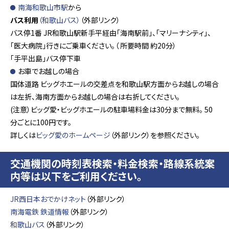
南海和歌山市駅
から
バス利用
（和歌山バス）
（外部リンク）
バス停1番 JR和歌山駅新手平経由「海南駅前」、「マリーナシティ」、
「医大病院」行きにご乗車ください。（ 所要時間 約20分）
「手平出島」バス停下車
お車でお越しの場合
国体道路 ビッグホエールの交差点を和歌山駅方面からお越しの場合
は左折、海南方面からお越しの場合は右折してください。
(注意）ビッグ愛・ビッグホエールの駐車場料金は30分まで無料。 50
分ごとに100円です。
詳しくは
ビッグ愛のホームページ
（外部リンク）を参照ください。
交通機関の時刻表検索・料金検索・路線系統案
内等は以下をご利用ください。
JR西日本おでかけネット
（外部リンク）
南海電鉄 鉄道情報
（外部リンク）
和歌山バス
（外部リンク）