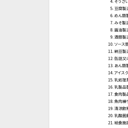
そうざ
豆腐製
めん類
みそ製
醤油製
酒類製
ソース
納豆製
缶詰又
あん類
アイス
乳処理
乳製品
食肉製
魚肉練
清涼飲
乳酸菌
給食施