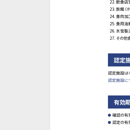
飲食店
旅館（
食肉加
食用油
氷雪製
その他
認定
認定施設は
認定施設に
有効
確認の有
認定の有効