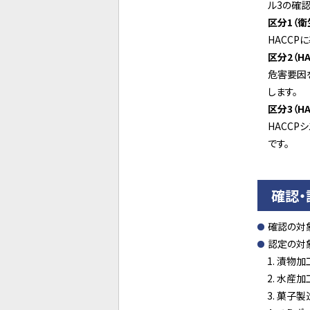
ル3の確
区分1（
HACC
区分2（H
危害要因
します。
区分3（H
HACC
です。
確認
確認の対
認定の対
漬物加
水産加
菓子製