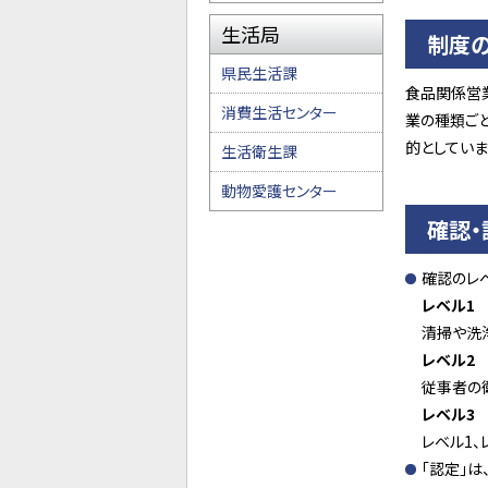
生活局
制度
県民生活課
食品関係営
消費生活センター
業の種類ご
的としていま
生活衛生課
動物愛護センター
確認
確認のレ
レベル1
清掃や洗
レベル2
従事者の
レベル3
レベル1
「認定」