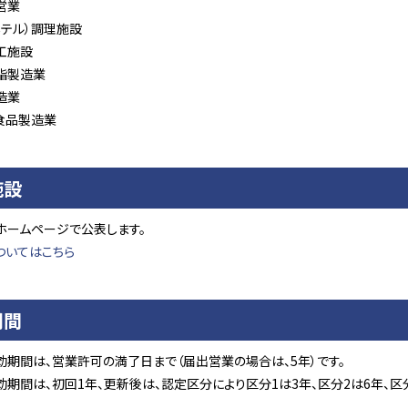
営業
ホテル）調理施設
工施設
脂製造業
造業
食品製造業
施設
ホームページで公表します。
ついてはこちら
期間
効期間は、営業許可の満了日まで（届出営業の場合は、5年）です。
期間は、初回1年、更新後は、認定区分により区分1は3年、区分2は6年、区分