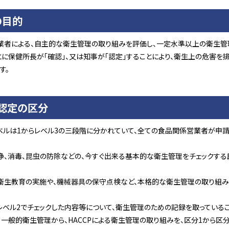
の目的
業者による、自主的な衛生管理の取り組みを評価し、一定水準以上の衛生管
とに保健所長が「確認」、又は知事が「認定」することにより、衛生上の危害を
す。
・認定の区分
ベルは1からレベル3の三段階に分かれていて、全ての食品関係営業者が申請
浄、消毒、昆虫の防除などの、今すぐ出来る基本的な衛生管理をチェックする
衛生教育の実施や、機械器具の保守点検など、本格的な衛生管理の取り組み
、レベル2でチェックした内容等について、衛生管理のための記録を取っている
は、一般的衛生管理から、HACCPによる衛生管理の取り組みを、区分1から区