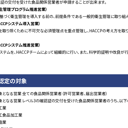
認証の交付を受けた食品関係営業者が申請することが出来ます。
衛生管理プログラム推進営業）
Pに基づく衛生管理を導入する前の、前提条件である一般的衛生管理に取り組ん
ACCPシステム導入営業）
を取り除くために不可欠な必須管理点を重点管理し、HACCPの考え方を取
ACCPシステム推進営業）
Pシステムを、HACCPチームによって組織的に行い、また、科学的証明や改良
・認定の対象
象となる営業 全ての食品関係営業者（許可営業者、届出営業者）
象となる営業 レベル3の確認証の交付を受けた食品関係営業者のうち、以
工業
工食品加工業
造業