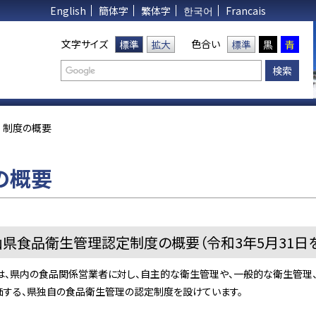
English
簡体字
繁体字
한국어
Francais
文字サイズ
色合い
標準
拡大
標準
黒
青
制度の概要
の概要
県食品衛生管理認定制度の概要（令和3年5月31日
は、県内の食品関係営業者に対し、自主的な衛生管理や、一般的な衛生管理、
価する、県独自の食品衛生管理の認定制度を設けています。