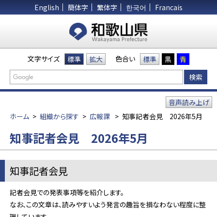
English
簡体字
繁体字
한국어
Francais
文字サイズ
色合い
標準
拡大
標準
黒
青
音声読み上げ
ホーム
>
組織から探す
>
広報課
>
知事記者会見 2026年5月
知事記者会見 2026年5月
知事記者会見
記者会見での発表事項等を紹介します。
なお、この文章は、読みやすいよう発言の趣旨を損なわない程度に整
理しています。