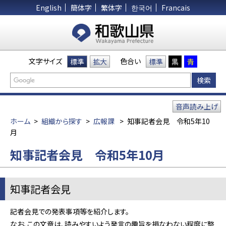
English
簡体字
繁体字
한국어
Francais
文字サイズ
色合い
標準
拡大
標準
黒
青
音声読み上げ
ホーム
>
組織から探す
>
広報課
>
知事記者会見 令和5年10
月
知事記者会見 令和5年10月
知事記者会見
記者会見での発表事項等を紹介します。
なお、この文章は、読みやすいよう発言の趣旨を損なわない程度に整