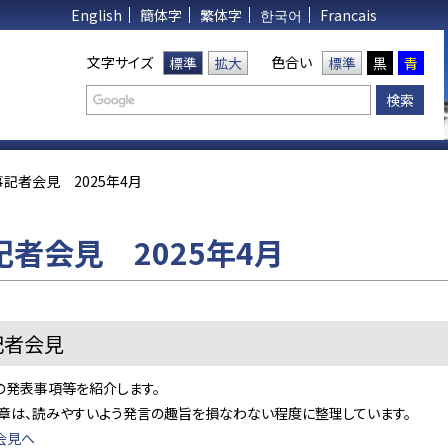
English
簡体字
繁体字
한국어
Francais
文字サイズ
色合い
標準
拡大
標準
黒
青
記者会見 2025年4月
記者会見 2025年4月
記者会見
の発表事項等を紹介します。
文章は、読みやすいよう発言の趣旨を損なわない程度に整理しています。
会見へ