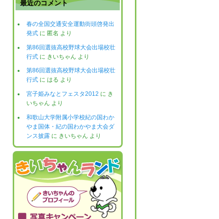
最近のコメント
春の全国交通安全運動街頭啓発出
発式
に
匿名
より
第86回選抜高校野球大会出場校壮
行式
に
きいちゃん
より
第86回選抜高校野球大会出場校壮
行式
に
はる
より
宮子姫みなとフェスタ2012
に
き
いちゃん
より
和歌山大学附属小学校紀の国わか
やま国体・紀の国わかやま大会ダ
ンス披露
に
きいちゃん
より