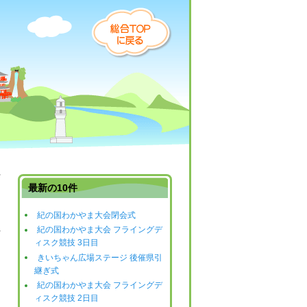
最新の10件
紀の国わかやま大会閉会式
紀の国わかやま大会 フライングデ
日
ィスク競技 3日目
きいちゃん広場ステージ 後催県引
継ぎ式
紀の国わかやま大会 フライングデ
ィスク競技 2日目