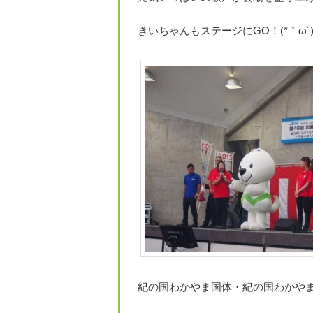
きいちゃんもステージにGO！(*｀ω´
紀の国わかやま国体・紀の国わかやま