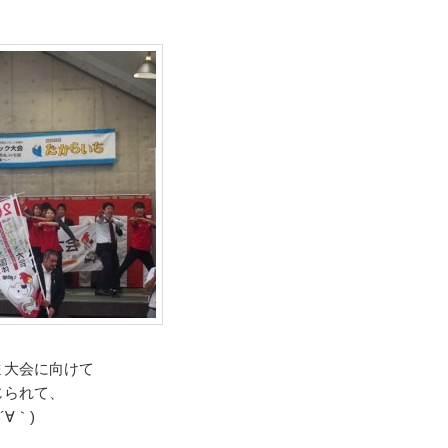
ま大会に向けて
じられて、
∀｀)