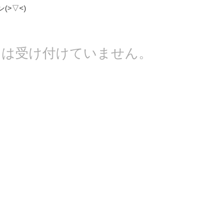
(>▽<)
トは受け付けていません。