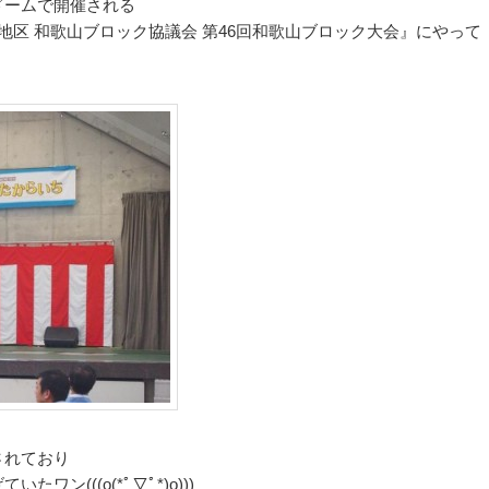
ドームで開催される
地区 和歌山ブロック協議会 第46回和歌山ブロック大会』にやって
されており
ン(((o(*ﾟ▽ﾟ*)o)))