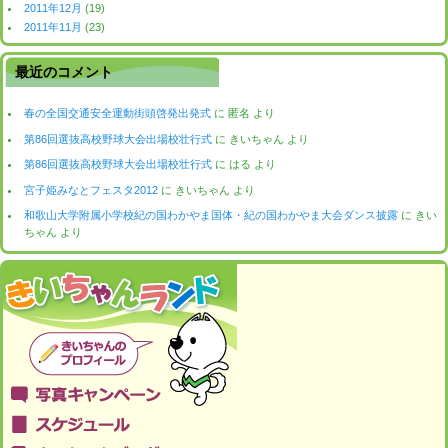
2011年12月
(19)
2011年11月
(23)
最近のコメント
春の全国交通安全運動街頭啓発出発式
に
匿名
より
第86回選抜高校野球大会出場校壮行式
に
きいちゃん
より
第86回選抜高校野球大会出場校壮行式
に
はる
より
宮子姫みなとフェスタ2012
に
きいちゃん
より
和歌山大学附属小学校紀の国わかやま国体・紀の国わかやま大会ダンス披露
に
きい
ちゃん
より