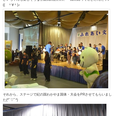
(( ＾∀＾)♪
それから、ステージで紀の国わかやま国体・大会をPRさせてもらいまし
た(*ﾟ▽ﾟ*)