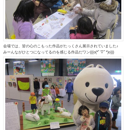
会場では、皆の心のこもった作品がたっくさん展示されていました♪
みーんながひとつになってるのを感じる作品だワン(((o(*ﾟ▽ﾟ*)o)))