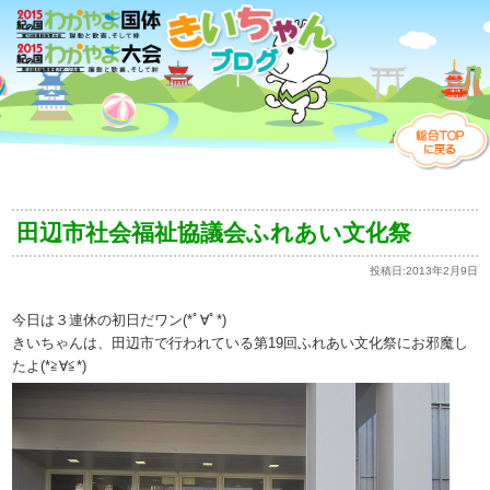
田辺市社会福祉協議会ふれあい文化祭
投稿日:
2013年2月9日
今日は３連休の初日だワン(*ﾟ∀ﾟ*)
きいちゃんは、田辺市で行われている第19回ふれあい文化祭にお邪魔し
たよ(*≧∀≦*)