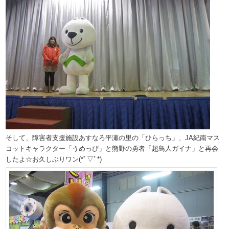
そして、障害者支援施設あすなろ平瀬の里の「ひらっち」、JA紀南マス
コットキャラクター「うめっぴ」と熊野の勇者「超鳥人ガイナ」と再会
したよ☆お久しぶりワン(*ﾟ▽ﾟ*)