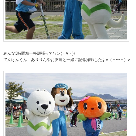
みんな3時間精一杯頑張ってワン(・∀・)♪
てんけんくん、ありりんやお友達と一緒に記念撮影したよv（＾〜＾）v