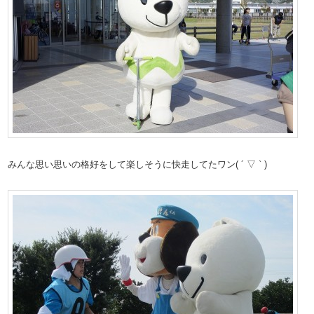
みんな思い思いの格好をして楽しそうに快走してたワン( ´ ▽ ` )