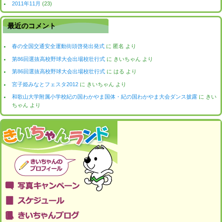
2011年11月
(23)
最近のコメント
春の全国交通安全運動街頭啓発出発式
に
匿名
より
第86回選抜高校野球大会出場校壮行式
に
きいちゃん
より
第86回選抜高校野球大会出場校壮行式
に
はる
より
宮子姫みなとフェスタ2012
に
きいちゃん
より
和歌山大学附属小学校紀の国わかやま国体・紀の国わかやま大会ダンス披露
に
きい
ちゃん
より