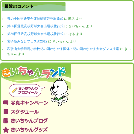
最近のコメント
春の全国交通安全運動街頭啓発出発式
に
匿名
より
第86回選抜高校野球大会出場校壮行式
に
きいちゃん
より
第86回選抜高校野球大会出場校壮行式
に
はる
より
宮子姫みなとフェスタ2012
に
きいちゃん
より
和歌山大学附属小学校紀の国わかやま国体・紀の国わかやま大会ダンス披露
に
きい
ちゃん
より