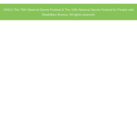
©2012 The 70th National Sports Festival & The 15th National Sports Festival for People with
Disabilities Bureau. All rights reserved.