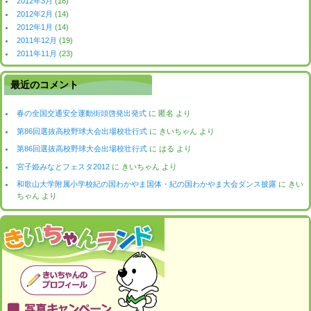
2012年3月
(18)
2012年2月
(14)
2012年1月
(14)
2011年12月
(19)
2011年11月
(23)
最近のコメント
春の全国交通安全運動街頭啓発出発式
に
匿名
より
第86回選抜高校野球大会出場校壮行式
に
きいちゃん
より
第86回選抜高校野球大会出場校壮行式
に
はる
より
宮子姫みなとフェスタ2012
に
きいちゃん
より
和歌山大学附属小学校紀の国わかやま国体・紀の国わかやま大会ダンス披露
に
きい
ちゃん
より