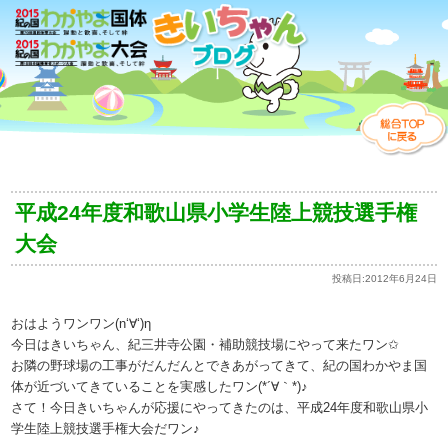
平成24年度和歌山県小学生陸上競技選手権
大会
投稿日:
2012年6月24日
おはようワンワン(n‘∀‘)η
今日はきいちゃん、紀三井寺公園・補助競技場にやって来たワン✩
お隣の野球場の工事がだんだんとできあがってきて、紀の国わかやま国
体が近づいてきていることを実感したワン(*´∀｀*)♪
さて！今日きいちゃんが応援にやってきたのは、平成24年度和歌山県小
学生陸上競技選手権大会だワン♪