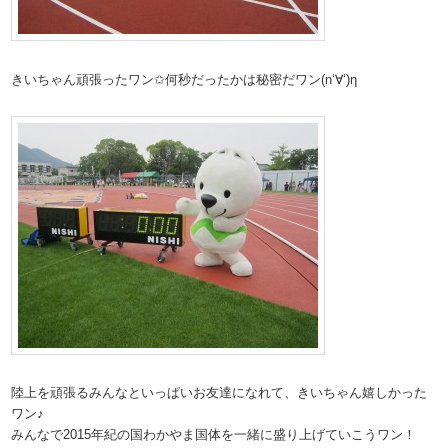
きいちゃん頑張ったワン✩何秒だったかは秘密だワン(n‘∀‘)η
陸上を頑張るみんなといっぱいお友達になれて、きいちゃん嬉しかった
ワン♪
みんなで2015年紀の国わかやま国体を一緒に盛り上げていこうワン！