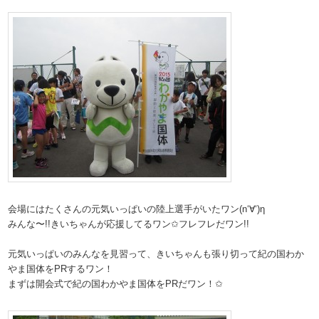
会場にはたくさんの元気いっぱいの陸上選手がいたワン(n‘∀‘)η
みんな〜!!きいちゃんが応援してるワン✩フレフレだワン!!
元気いっぱいのみんなを見習って、きいちゃんも張り切って紀の国わか
やま国体をPRするワン！
まずは開会式で紀の国わかやま国体をPRだワン！✩