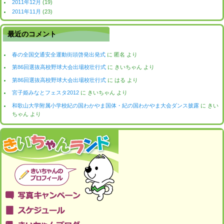
2011年12月
(19)
2011年11月
(23)
最近のコメント
春の全国交通安全運動街頭啓発出発式
に
匿名
より
第86回選抜高校野球大会出場校壮行式
に
きいちゃん
より
第86回選抜高校野球大会出場校壮行式
に
はる
より
宮子姫みなとフェスタ2012
に
きいちゃん
より
和歌山大学附属小学校紀の国わかやま国体・紀の国わかやま大会ダンス披露
に
きい
ちゃん
より