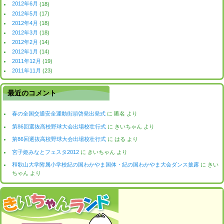
2012年6月
(18)
2012年5月
(17)
2012年4月
(18)
2012年3月
(18)
2012年2月
(14)
2012年1月
(14)
2011年12月
(19)
2011年11月
(23)
最近のコメント
春の全国交通安全運動街頭啓発出発式
に
匿名
より
第86回選抜高校野球大会出場校壮行式
に
きいちゃん
より
第86回選抜高校野球大会出場校壮行式
に
はる
より
宮子姫みなとフェスタ2012
に
きいちゃん
より
和歌山大学附属小学校紀の国わかやま国体・紀の国わかやま大会ダンス披露
に
きい
ちゃん
より