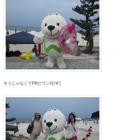
そうじゃなくてPRだワン!!(ﾉ∀`)