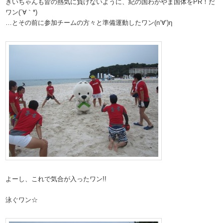
きいちゃんも皆の熱気に負けないように、紀の国わかやま国体をPR！だ
ワン(´∀｀*)
…とその前に参加チームの方々と準備運動したワン(n‘∀‘)η
よーし、これで気合が入ったワン!!
泳ぐワン☆