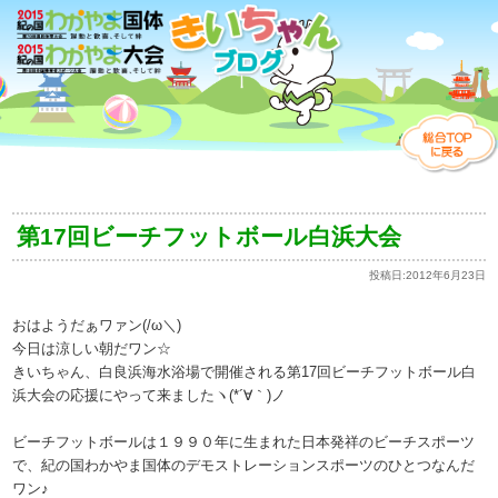
第17回ビーチフットボール白浜大会
投稿日:
2012年6月23日
おはようだぁワァン(/ω＼)
今日は涼しい朝だワン☆
きいちゃん、白良浜海水浴場で開催される第17回ビーチフットボール白
浜大会の応援にやって来ましたヽ(*´∀｀)ノ
ビーチフットボールは１９９０年に生まれた日本発祥のビーチスポーツ
で、紀の国わかやま国体のデモストレーションスポーツのひとつなんだ
ワン♪