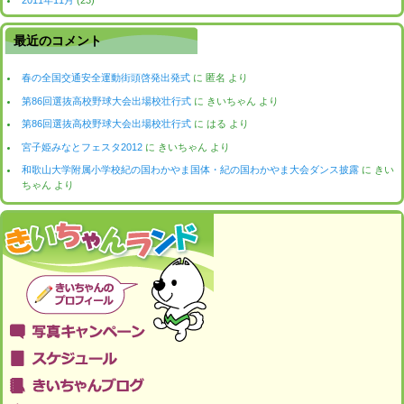
2011年11月
(23)
最近のコメント
春の全国交通安全運動街頭啓発出発式
に
匿名
より
第86回選抜高校野球大会出場校壮行式
に
きいちゃん
より
第86回選抜高校野球大会出場校壮行式
に
はる
より
宮子姫みなとフェスタ2012
に
きいちゃん
より
和歌山大学附属小学校紀の国わかやま国体・紀の国わかやま大会ダンス披露
に
きい
ちゃん
より