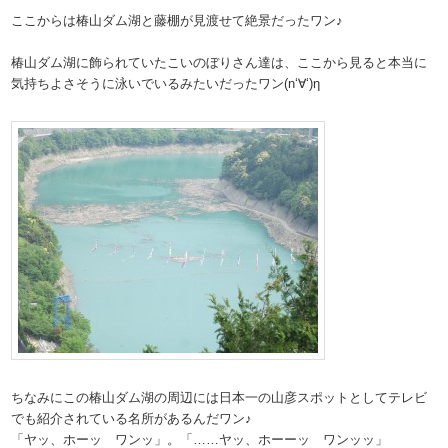
ここからは椿山ダム湖と藤棚が見渡せて絶景だったワン♪
椿山ダム湖に飾られていたこいのぼりさん達は、ここから見ると本当に
気持ちよさそうに泳いでいるみたいだったワン(n‘∀‘)η
ちなみにこの椿山ダム湖の周辺には日本一の山彦スポットとしてテレビ
でも紹介されている名所があるんだワン♪
「ヤッ、ホーッ ワンッ」。「……ヤッ、ホーーッ ワンッッ」