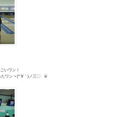
ηすごいワン！
ンヽ(*´∀｀)ノ三〇 iii