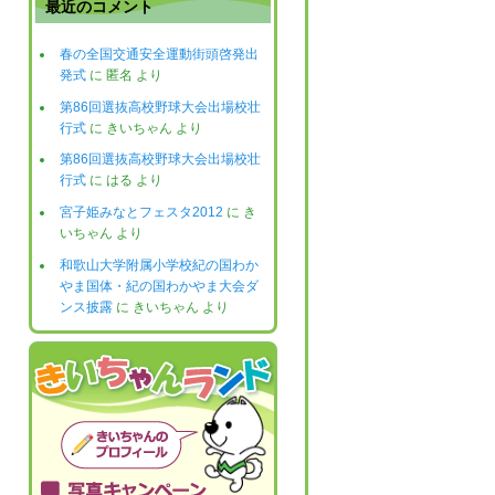
最近のコメント
春の全国交通安全運動街頭啓発出
発式
に
匿名
より
第86回選抜高校野球大会出場校壮
行式
に
きいちゃん
より
第86回選抜高校野球大会出場校壮
行式
に
はる
より
宮子姫みなとフェスタ2012
に
き
いちゃん
より
和歌山大学附属小学校紀の国わか
やま国体・紀の国わかやま大会ダ
ンス披露
に
きいちゃん
より