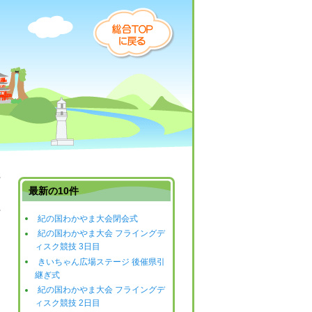
最新の10件
紀の国わかやま大会閉会式
日
紀の国わかやま大会 フライングデ
ィスク競技 3日目
きいちゃん広場ステージ 後催県引
継ぎ式
紀の国わかやま大会 フライングデ
ィスク競技 2日目