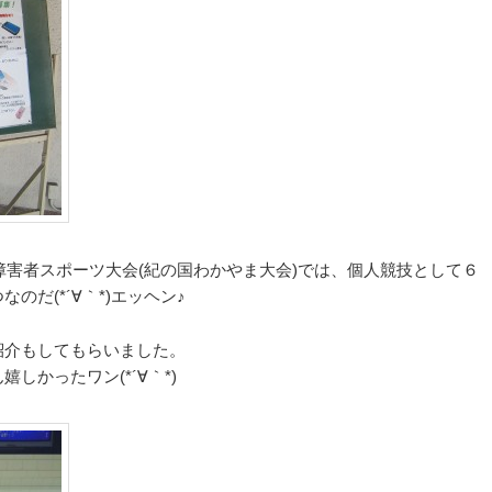
国障害者スポーツ大会(紀の国わかやま大会)では、個人競技として６
だ(*´∀｀*)エッヘン♪
紹介もしてもらいました。
しかったワン(*´∀｀*)