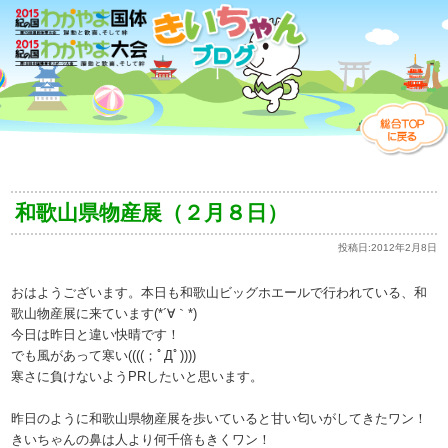
和歌山県物産展（２月８日）
投稿日:
2012年2月8日
おはようございます。本日も和歌山ビッグホエールで行われている、和
歌山物産展に来ています(*´∀｀*)
今日は昨日と違い快晴です！
でも風があって寒い((((；ﾟДﾟ))))
寒さに負けないようPRしたいと思います。
昨日のように和歌山県物産展を歩いていると甘い匂いがしてきたワン！
きいちゃんの鼻は人より何千倍もきくワン！