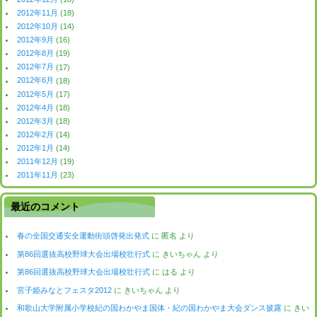
2012年11月
(18)
2012年10月
(14)
2012年9月
(16)
2012年8月
(19)
2012年7月
(17)
2012年6月
(18)
2012年5月
(17)
2012年4月
(18)
2012年3月
(18)
2012年2月
(14)
2012年1月
(14)
2011年12月
(19)
2011年11月
(23)
最近のコメント
春の全国交通安全運動街頭啓発出発式
に
匿名
より
第86回選抜高校野球大会出場校壮行式
に
きいちゃん
より
第86回選抜高校野球大会出場校壮行式
に
はる
より
宮子姫みなとフェスタ2012
に
きいちゃん
より
和歌山大学附属小学校紀の国わかやま国体・紀の国わかやま大会ダンス披露
に
きい