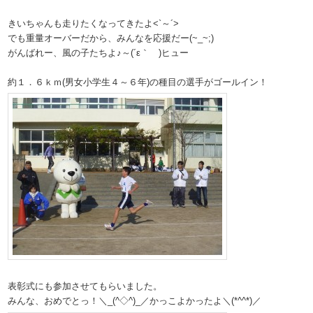
きいちゃんも走りたくなってきたよ<`～´>
でも重量オーバーだから、みんなを応援だー(~_~;)
がんばれー、風の子たちよ♪～(´ε｀ )ヒュー
約１．６ｋｍ(男女小学生４～６年)の種目の選手がゴールイン！
表彰式にも参加させてもらいました。
みんな、おめでとっ！＼_(^◇^)_／かっこよかったよ＼(*^^*)／