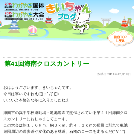
第41回海南クロスカントリー
投稿日:
2011年12月10日
おはようございます、きいちゃんです。
今日は寒いですねえ((((；ﾟДﾟ))))
いよいよ本格的な冬に入りましたねえ
海南市の巽中学校運動場・亀池遊園で開催されている第４１回海南クロ
スカントリーにおじゃましてまーす。
この大会は約１．６ｋｍ、約３ｋｍ、約４．２ｋｍの種目に別れて亀池
遊園周辺の遊歩道や変化のある林道、石橋のコースを走るんだ(*´∀｀*)