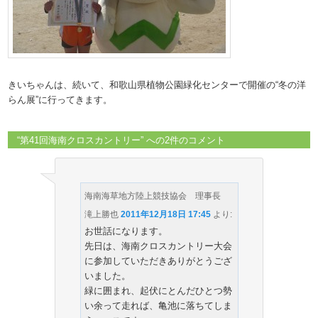
きいちゃんは、続いて、和歌山県植物公園緑化センターで開催の“冬の洋
らん展”に行ってきます。
“
第41回海南クロスカントリー
” への2件のコメント
海南海草地方陸上競技協会 理事長
滝上勝也
2011年12月18日 17:45
より:
お世話になります。
先日は、海南クロスカントリー大会
に参加していただきありがとうござ
いました。
緑に囲まれ、起伏にとんだひとつ勢
い余って走れば、亀池に落ちてしま