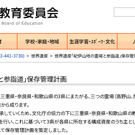
育
学校・家庭・地域
生涯学習・ｽﾎﾟｰﾂ･文化
441-3730)
>
世界遺産
>
世界遺産「紀伊山地の霊場と参詣道」保存管
と参詣道」保存管理計画
三重県・奈良県・和歌山県の3県にまたがる、三つの霊場（高野山、
道から成ります。
承していくため、文化庁の協力の下に三重県・奈良県・和歌山県の
行い、これに基づいて3県が各県に所在する構成資産のうち主と
て保存管理計画を策定しました。