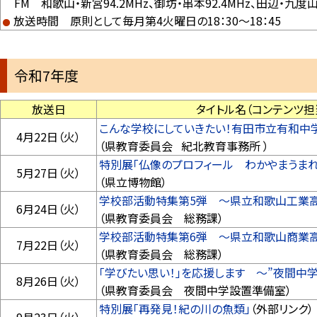
FM 和歌山・新宮94.2MHz、御坊・串本92.4MHz、田辺・九度山9
放送時間 原則として毎月第4火曜日の18：30～18：45
令和7年度
放送日
タイトル名（コンテンツ担
こんな学校にしていきたい！有田市立有和中
4月22日（火）
（県教育委員会 紀北教育事務所 ）
特別展「仏像のプロフィール わかやまうまれ
5月27日（火）
（県立博物館）
学校部活動特集第5弾 ～県立和歌山工業高
6月24日（火）
（県教育委員会 総務課）
学校部活動特集第6弾 ～県立和歌山商業高
7月22日（火）
（県教育委員会 総務課）
「学びたい思い！」を応援します ～”夜間中学
8月26日（火）
（県教育委員会 夜間中学設置準備室）
特別展「再発見！紀の川の魚類」
（外部リンク）