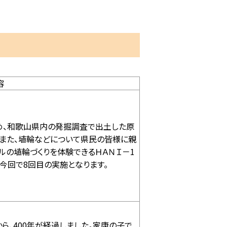
容
め、和歌山県内の発掘調査で出土した原
。また、埴輪などについて県民の皆様に親
ルの埴輪づくりを体験できるＨＡＮＩ－1
今回で8回目の実施となります。
ら、400年が経過しました。家康の子で