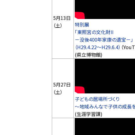
5月13日
特別展
（土）
「東照宮の文化財II
－没後400年家康の遺宝－」
（H29.4.22～H29.6.4）
（YouT
(県立博物館)
5月27日
（土）
子どもの居場所づくり
～地域みんなで子供の成長
(生涯学習課)