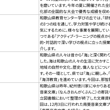
を磨いています。今年の夏に開催された
化部の全国的な大会で優秀な成績を収め
和歌山県教育センター学びの丘では、「研修
の3つの柱を通して、学力対策や学び続け
気にするために、様々な事業を展開してい
つである「アクティブ・ラーニングの視点か
的・対話的で深い学びの視点に立った授業
介します。
和歌山県の人々は昔から「海」と深く関わ
した。海は和歌山の人々の生活に欠かすこ
地域の自然や文化、歴史、偉人などについ
す。その一環として、県では「海」に親しみ、「
「海洋教育」を進めています。今回は、那
和歌山県は昨年、紀州徳川家にゆかりある
音楽文庫」（なんきおんがくぶんこ）の寄
立図書館において整理が終了した文庫資
回は、12月3日に行われた南葵音楽文庫