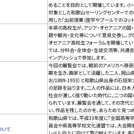
めることを目的として開催しています。 
対象とした和歌山セーリングセンターでの
用した「出前授業（座学やプールでのヨット
本県の高校生が、アジア・オセアニアの国
題や観光・文化等について意見交換し、グ
オセアニア高校生フォーラムを開催してい
では、分科会・全体会・生徒交流等、共通
イングリッシュで参加します。
今回の展覧会では、戦前のアメリカへ移民
期を生き、画家として活躍した二人、岡山
お/1889-1953）と和歌山県出身の石垣栄太
の足跡を辿ります。二人の作品には、日本
社会が激しく揺り動いた時代に、二つの
られています。展覧会を通して、その次代
い、作品を残したのかを、あらためて見つ
和歌山県では、平成33年度に「全国高等
員会や県高等学校文化連盟では、大会開
ついて
レベル向上に向けて取り組んでいます。各