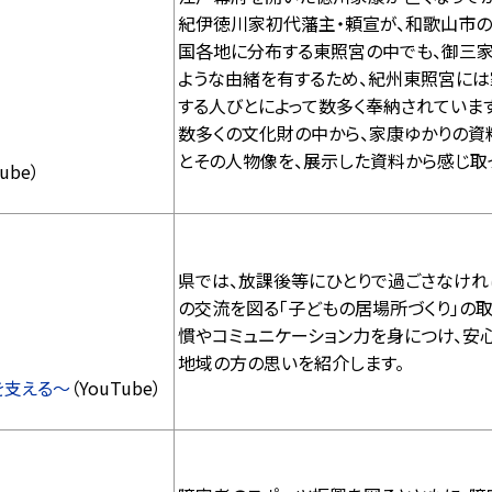
紀伊徳川家初代藩主・頼宣が、和歌山市の
国各地に分布する東照宮の中でも、御三家
ような由緒を有するため、紀州東照宮には
する人びとによって数多く奉納されていま
数多くの文化財の中から、家康ゆかりの資
とその人物像を、展示した資料から感じ取
ube）
県では、放課後等にひとりで過ごさなけ
の交流を図る「子どもの居場所づくり」の
慣やコミュニケーション力を身につけ、安
地域の方の思いを紹介します。
を支える～
（YouTube）