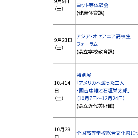
9月9日
ヨット等体験会
（土）
(健康体育課)
アジア・オセアニア高校生
9月23日
フォーラム
（土）
(県立学校教育課)
特別展
10月14
「アメリカへ渡った二人
日
・国吉康雄と石垣栄太郎」
（土）
（10月7日～12月24日）
(県立近代美術館)
10月28
全国高等学校総合文化祭に
日