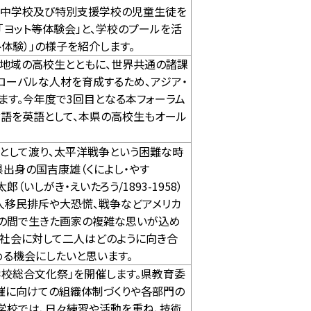
小・中学校及び特別支援学校の児童生徒を
「ヨット等体験会」と、学校のプールを活
体験）」の様子を紹介します。
・地域の高校生とともに、世界共通の諸課
ローバルな人材を育成するため、アジア・
ます。今年度で3回目となる本フォーラム
言語を英語として、本県の高校生もオール
として渡り、太平洋戦争という困難な時
県出身の国吉康雄（くによし・やす
郎（いしがき・えいたろう/1893-1958）
人移民排斥や大恐慌、戦争などアメリカ
国の間で生きた画家の複雑な思いが込め
と社会に対して二人はどのように向き合
める機会にしたいと思います。
学校総合文化祭」を開催します。県教育委
催に向けての組織体制づくりや各部門の
学校では、日々練習や活動を重ね、技術