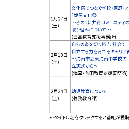
文化祭でつなぐ学校・家庭・
「塩屋文化祭」
1月27日
～きのくに共育コミュニティ
（土）
取り組みについて～
(日高教育支援事務所)
自らの道を切り拓き、社会で
自立する力を育てるキャリア
2月10日
～海南市立東海南中学校の
（土）
立志式から～
(海草・有田教育支援事務所)
2月24日
幼児教育について
（土）
(義務教育課)
※タイトル名をクリックすると番組が視聴で