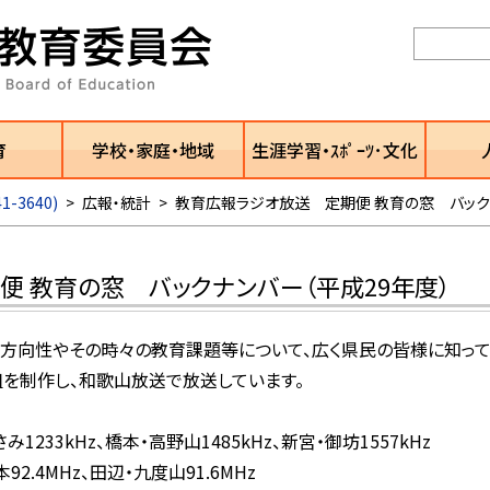
育
学校・家庭・地域
生涯学習・ｽﾎﾟｰﾂ･文化
1-3640)
>
広報・統計
>
教育広報ラジオ放送 定期便 教育の窓 バック
 教育の窓 バックナンバー（平成29年度）
方向性やその時々の教育課題等について、広く県民の皆様に知って
を制作し、和歌山放送で放送しています。
1233kHz、橋本・高野山1485kHz、新宮・御坊1557kHz
2.4MHz、田辺・九度山91.6MHz