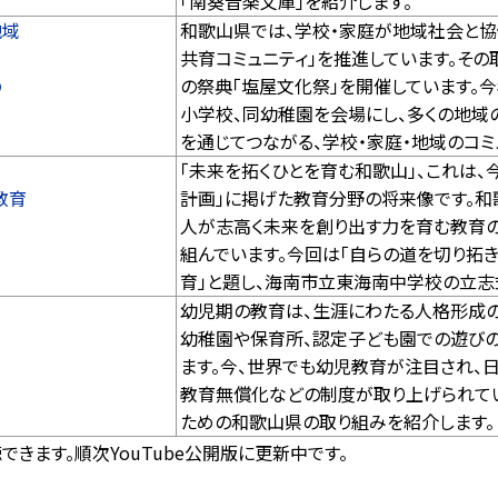
「南葵音楽文庫」を紹介します。
地域
和歌山県では、学校・家庭が地域社会と協
共育コミュニティ」を推進しています。その
の
の祭典「塩屋文化祭」を開催しています。今
小学校、同幼稚園を会場にし、多くの地域
を通じてつながる、学校・家庭・地域のコミ
「未来を拓くひとを育む和歌山」、これは、
教育
計画」に掲げた教育分野の将来像です。
人が志高く未来を創り出す力を育む教育
組んでいます。今回は「自らの道を切り拓
育」と題し、海南市立東海南中学校の立志
幼児期の教育は、生涯にわたる人格形成
幼稚園や保育所、認定子ども園での遊びの
ます。今、世界でも幼児教育が注目され、
教育無償化などの制度が取り上げられてい
ための和歌山県の取り組みを紹介します。
きます。順次YouTube公開版に更新中です。