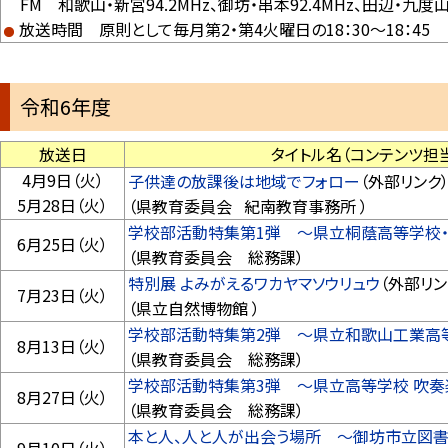
FM 和歌山・新宮94.2MHz、御坊・串本92.4MHz、田辺・九度山9
放送時間 原則として毎月第2・第4火曜日の18：30～18：45
令和6年度
放送日
タイトル名（コンテンツ担当
4月9日（火）
子供達の放課後は地域でフォロー
（外部リンク
5月28日（火）
（県教育委員会 紀南教育事務所 ）
学校部活動特集第1弾 ～県立桐蔭高等学校・
6月25日（火）
（県教育委員会 総務課）
特別展 よみがえるワカヤマソウリュウ
（外部リン
7月23日（火）
（県立自然博物館 ）
学校部活動特集第2弾 ～県立和歌山工業高等
8月13日（火）
（県教育委員会 総務課）
学校部活動特集第3弾 ～県立高等学校 吹奏
8月27日（火）
（県教育委員会 総務課）
本と人、人と人が出会う場所 ～御坊市立図