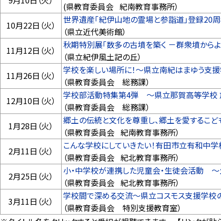
9月10日（火）
(県教育委員会 紀南教育事務所）
世界遺産「紀伊山地の霊場と参詣道」登録20周
10月22日（火）
（県立近代美術館）
秋期特別展「数多の古墳を築く －群衆墳から
11月12日（火）
（県立紀伊風土記の丘）
学校を楽しい場所に！～県立南紀はまゆう支
11月26日（火）
（県教育委員会 総務課）
学校部活動特集第4弾 ～県立那賀高等学校
12月10日（火）
（県教育委員会 総務課）
郷土の伝統と文化を尊重し、郷土を愛するこど
1月28日（火）
（県教育委員会 紀南教育事務所）
こんな学校にしていきたい！有田市立有和中学
2月11日（火）
（県教育委員会 紀北教育事務所）
小・中学校が連携した児童会・生徒会活動 
2月25日（火）
（県教育委員会 紀北教育事務所）
学校間で深める交流～県立コスモス支援学校
3月11日（火）
（県教育委員会 特別支援教育室）