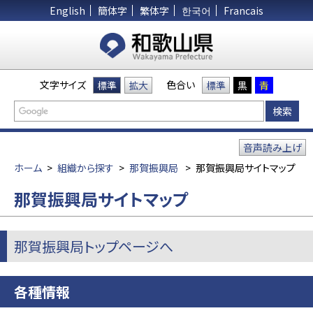
English
簡体字
繁体字
한국어
Francais
文字サイズ
色合い
標準
拡大
標準
黒
青
音声読み上げ
ホーム
>
組織から探す
>
那賀振興局
>
那賀振興局サイトマップ
那賀振興局サイトマップ
那賀振興局トップページへ
各種情報