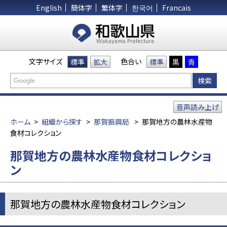
English
簡体字
繁体字
한국어
Francais
文字サイズ
色合い
標準
拡大
標準
黒
青
音声読み上げ
ホーム
>
組織から探す
>
那賀振興局
>
那賀地方の農林水産物
食材コレクション
那賀地方の農林水産物食材コレクショ
ン
那賀地方の農林水産物食材コレクション