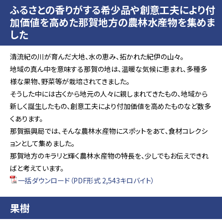
ふるさとの香りがする希少品や創意工夫により付
加価値を高めた那賀地方の農林水産物を集めま
した
清流紀の川が育んだ大地、水の恵み、拓かれた紀伊の山々。
地域の真ん中を意味する那賀の地は、温暖な気候に恵まれ、多種多
様な果物、野菜等が栽培されてきました。
そうした中には古くから地元の人々に親しまれてきたもの、地域から
新しく誕生したもの、創意工夫により付加価値を高めたものなど数多
くあります。
那賀振興局では、そんな農林水産物にスポットをあて、食材コレクシ
ョンとして集めました。
那賀地方のキラリと輝く農林水産物の特長を、少しでもお伝えできれ
ばと考えています。
一括ダウンロード（PDF形式 2,543キロバイト）
果樹