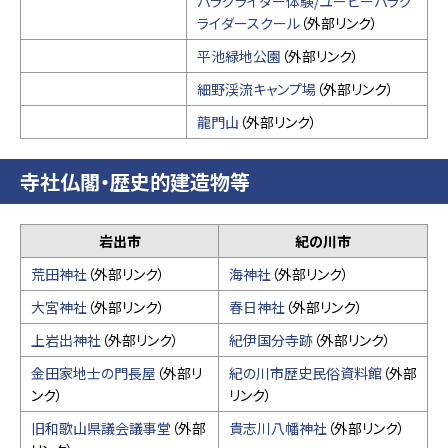
パラグライダー体験/ユーピーパラグ
ライダースクール
（外部リンク）
平池緑地公園
（外部リンク）
細野渓流キャンプ場
（外部リンク）
龍門山
（外部リンク）
寺社仏閣・歴史的建造物等
岩出市
紀の川市
荒田神社
（外部リンク）
海神社
（外部リンク）
大宮神社
（外部リンク）
春日神社
（外部リンク）
上岩出神社
（外部リンク）
紀伊国分寺跡
（外部リンク）
金田家地士の門長屋
（外部リ
紀の川市歴史民俗資料館
（外部
ンク）
リンク）
旧和歌山県議会議事堂
（外部
貴志川八幡神社
（外部リンク）