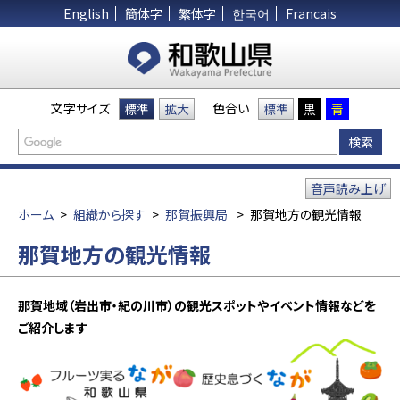
English
簡体字
繁体字
한국어
Francais
文字サイズ
色合い
標準
拡大
標準
黒
青
音声読み上げ
ホーム
>
組織から探す
>
那賀振興局
>
那賀地方の観光情報
那賀地方の観光情報
那賀地域（岩出市・紀の川市）の観光スポットやイベント情報などを
ご紹介します