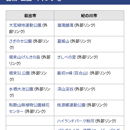
岩出市
紀の川市
大宮緑地運動公園
（外
雄滝雌滝
（外部リンク）
部リンク）
さぎのせ公園
（外部リン
葛城山
（外部リンク）
ク）
根来山げんきの森
（外部
きしべの里
（外部リンク）
リンク）
根来SL公園
（外部リン
最初ヶ峰（百合山）
（外部リンク）
ク）
水栖大池公園
（外部リン
深山渓谷
（外部リンク）
ク）
和歌山県植物公園緑花
桃源郷運動公園
（外部リンク）
センター
（外部リンク）
ハイランドパーク粉河
（外部リンク）