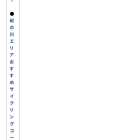
●
紀
の
川
エ
リ
ア
お
す
す
め
サ
イ
ク
リ
ン
グ
コ
ー