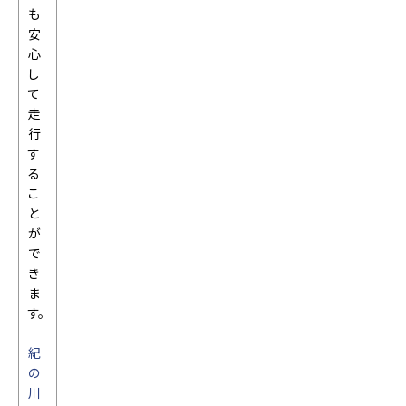
も
安
心
し
て
走
行
す
る
こ
と
が
で
き
ま
す。
紀
の
川