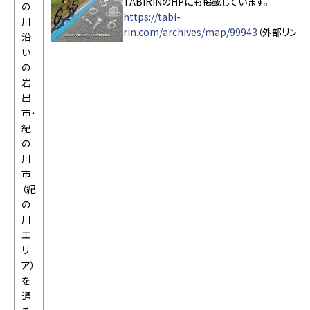
TABIRINのHPにも掲載しています。
の
https://tabi-
川
rin.com/archives/map/99943
（外部リンク
沿
い
の
岩
出
市・
紀
の
川
市
（紀
の
川
エ
リ
ア）
を
通