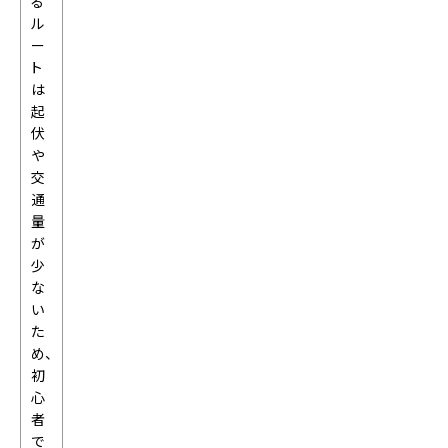
る
ル
ー
ト
は
起
伏
や
交
通
量
が
少
な
い
た
め、
初
心
者
で