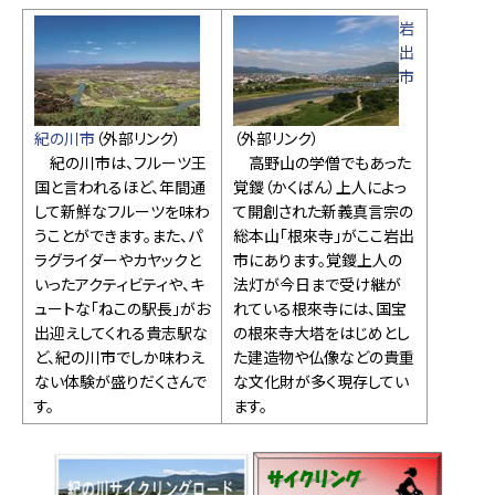
岩
出
市
紀の川市
（外部リンク）
（外部リンク）
紀の川市は、フルーツ王
高野山の学僧でもあった
国と言われるほど、年間通
覚鑁（かくばん）上人によっ
して新鮮なフルーツを味わ
て開創された新義真言宗の
うことができます。また、パ
総本山「根來寺」がここ岩出
ラグライダーやカヤックと
市にあります。覚鑁上人の
いったアクティビティや、キ
法灯が今日まで受け継が
ュートな「ねこの駅長」がお
れている根來寺には、国宝
出迎えしてくれる貴志駅な
の根來寺大塔をはじめとし
ど、紀の川市でしか味わえ
た建造物や仏像などの貴重
ない体験が盛りだくさんで
な文化財が多く現存してい
す。
ます。