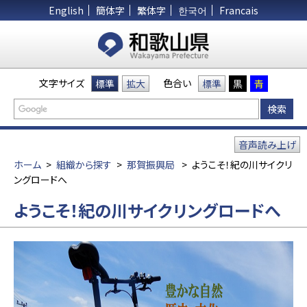
English
簡体字
繁体字
한국어
Francais
文字サイズ
色合い
標準
拡大
標準
黒
青
音声読み上げ
ホーム
>
組織から探す
>
那賀振興局
>
ようこそ！紀の川サイクリ
ングロードへ
ようこそ！紀の川サイクリングロードへ