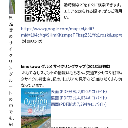
動時間などをすぐに検索できます。紀
エリアを走られる際は、ぜひご活用く
い。
県
推
https://www.google.com/maps/d/edit?
奨
mid=194cMqVSHmKKzmpeTFbsgZ51Yfq1rozk&usp=sha
の
（外部リンク）
サ
イ
ク
リ
kinokawa グルメ サイクリングマップ（2023年作成）
ン
おもてなしスポットの情報はもちろん、交通アクセスや駐車場、
グ
タサイクル貸出店、紀の川エリアの見所など、盛りだくさんの内
ル
なっています。
ー
表面（PDF形式 2,820キロバイト）
ト
裏面（PDF形式 4,634キロバイト）
の
両面(PDF形式 7,394キロバイト)
中
で
も、
紀