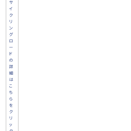
サ
イ
ク
リ
ン
グ
ロ
ー
ド
の
詳
細
は
こ
ち
ら
を
ク
リ
ッ
ク