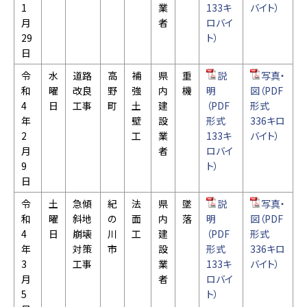
1
業
133キ
バイト）
月
者
ロバイ
29
ト）
日
令
水
道路
高
補
県
重
説
写真・
和
曜
改良
野
強
内
機
明
図（PDF
4
日
工事
町
土
建
（PDF
形式
年
壁
設
形式
336キロ
2
工
業
133キ
バイト）
月
者
ロバイ
9
ト）
日
令
土
急傾
紀
法
県
墜
説
写真・
和
曜
斜地
の
面
内
落
明
図（PDF
4
日
崩壊
川
工
建
（PDF
形式
年
対策
市
設
形式
336キロ
3
工事
業
133キ
バイト）
月
者
ロバイ
5
ト）