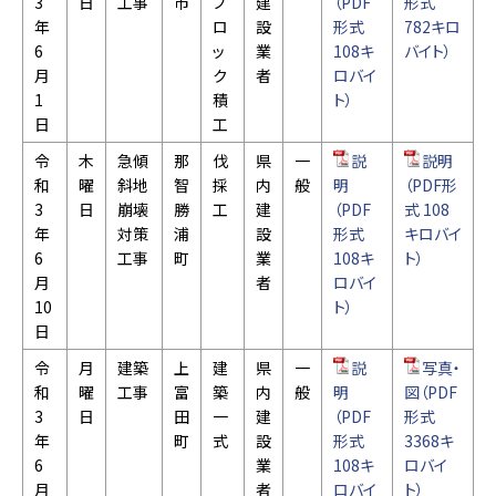
3
日
工事
市
ブ
建
（PDF
形式
年
ロ
設
形式
782キロ
6
ッ
業
108キ
バイト）
月
ク
者
ロバイ
1
積
ト）
日
工
令
木
急傾
那
伐
県
一
説
説明
和
曜
斜地
智
採
内
般
明
（PDF形
3
日
崩壊
勝
工
建
（PDF
式 108
年
対策
浦
設
形式
キロバイ
6
工事
町
業
108キ
ト）
月
者
ロバイ
10
ト）
日
令
月
建築
上
建
県
一
説
写真・
和
曜
工事
富
築
内
般
明
図（PDF
3
日
田
一
建
（PDF
形式
年
町
式
設
形式
3368キ
6
業
108キ
ロバイ
月
者
ロバイ
ト）