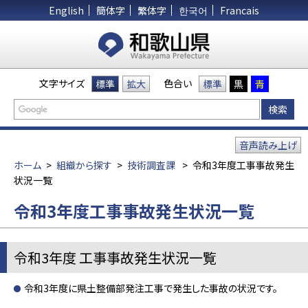
English
簡体字
繁体字
한국어
Francais
文字サイズ
色合い
標準
拡大
標準
黒
青
音声読み上げ
ホーム
>
組織から探す
>
技術調査課
>
令和3年度工事事故発生
状況一覧
令和3年度工事事故発生状況一覧
令和3年度 工事事故発生状況一覧
令和3年度に県土整備部発注工事で発生した事故の状況です。