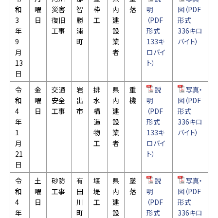
和
曜
災害
智
枠
内
落
明
図（PDF
3
日
復旧
勝
工
建
（PDF
形式
年
工事
浦
設
形式
336キロ
9
町
業
133キ
バイト）
月
者
ロバイ
13
ト）
日
令
金
交通
岩
排
県
重
説
写真・
和
曜
安全
出
水
内
機
明
図（PDF
4
日
工事
市
構
建
（PDF
形式
年
造
設
形式
336キロ
1
物
業
133キ
バイト）
月
工
者
ロバイ
21
ト）
日
令
土
砂防
有
堰
県
墜
説
写真・
和
曜
工事
田
堤
内
落
明
図（PDF
4
日
川
工
建
（PDF
形式
年
町
設
形式
336キロ