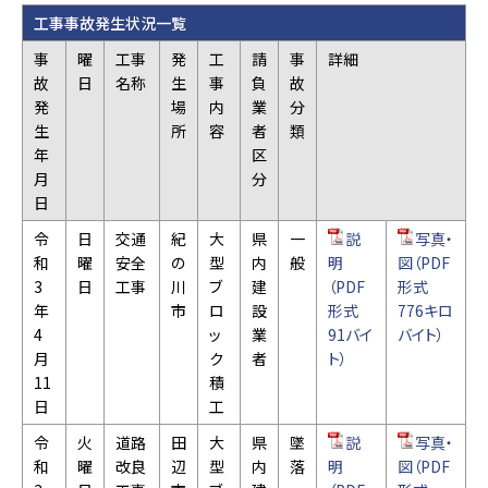
工事事故発生状況一覧
事
曜
工事
発
工
請
事
詳細
故
日
名称
生
事
負
故
発
場
内
業
分
生
所
容
者
類
年
区
月
分
日
令
日
交通
紀
大
県
一
説
写真・
和
曜
安全
の
型
内
般
明
図（PDF
3
日
工事
川
ブ
建
（PDF
形式
年
市
ロ
設
形式
776キロ
4
ッ
業
91バイ
バイト）
月
ク
者
ト）
11
積
日
工
令
火
道路
田
大
県
墜
説
写真・
和
曜
改良
辺
型
内
落
明
図（PDF