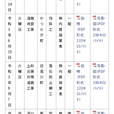
14
ト）
日
令
火
道路
か
伐
県
一
説
写真・
和
曜
改良
つ
採
内
般
明
図（PDF
3
日
工事
ら
工
建
（PDF
形式
年
ぎ
設
形式
336キロ
6
町
業
133キ
バイト）
月
者
ロバイ
15
ト）
日
令
火
土砂
日
落
県
一
説
写真・
和
曜
災害
高
石
内
般
明
図（PDF
3
日
対策
川
防
建
（PDF
形式
年
道路
町
止
設
形式
336キロ
9
工事
網
業
133キ
バイト）
月
工
者
ロバイ
7
ト）
日
令
月
河川
那
型
県
墜
説
写真・