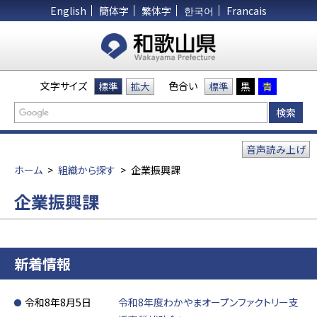
English
簡体字
繁体字
한국어
Francais
文字サイズ
色合い
標準
拡大
標準
黒
青
音声読み上げ
ホーム
>
組織から探す
>
企業振興課
企業振興課
新着情報
令和8年8月5日
令和8年度わかやまオープンファクトリー支