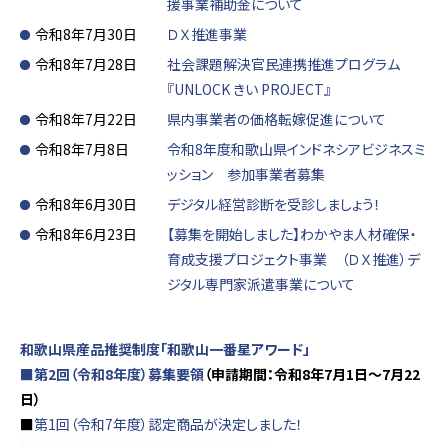
援事業補助金について
令和8年7月30日
ＤＸ推進事業
令和8年7月28日
社会課題解決官民連携推進プログラム
『UNLOCK きい PROJECT』
令和8年7月22日
県内事業者の価格転嫁促進について
令和8年7月8日
令和8年度和歌山県インドネシアビジネスミ
ッション 参加事業者募集
令和8年6月30日
デジタル経営診断を受診しましょう！
令和8年6月23日
【募集を開始しました】わかやま人材確保・
育成支援プロジェクト事業 （ＤＸ推進）デ
ジタル専門家派遣事業について
和歌山県産品推奨制度「和歌山一番星アワード」
■第2回（令和8年度）募集要領
（申請期間：令和8年7月1日～7月22
日）
■
第1回（令和7年度）認定商品が決定しました！