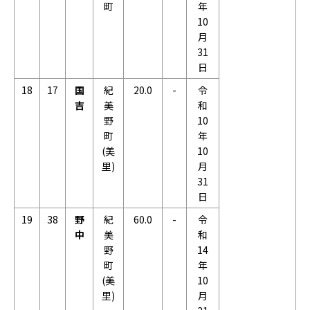
町
年
10
月
31
日
18
17
国
紀
20.0
-
令
吉
美
和
野
10
町
年
(美
10
里)
月
31
日
19
38
野
紀
60.0
-
令
中
美
和
野
14
町
年
(美
10
里)
月