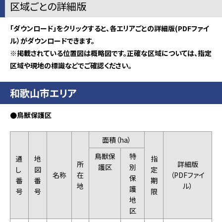
区域ごとの詳細版
「ダウンロード」をクリックすると、各エリアごとの詳細版(PDFファイ
ル）がダウンロードできます。
※掲載されている位置図は概略図です。正確な区域については、指定
区域や現地の標識などでご確認ください。
和歌山市エリア
●鳥獣保護区
面積（ha）
鳥獣保
特
通
地
指
所
詳細版
護区
別
し
図
定
名称
在
（PDFファイ
保
番
番
期
地
ル）
護
号
号
限
地
区