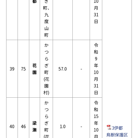
都
ぎ
10
町、
月
九
31
度
日
山
町
か
令
つ
和
ら
9
花
ぎ
年
39
75
57.0
-
園
町
10
(花
月
園
31
村)
日
か
令
つ
和
ら
15
梁
ぎ
年
40
46
1.0
-
3伊都
瀬
町
10
鳥獣保護区
(花
月