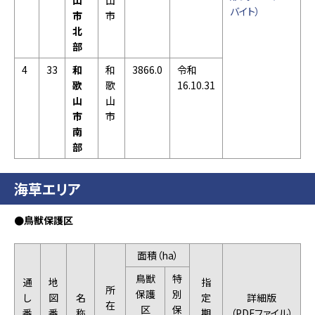
山
山
バイト）
市
市
北
部
4
33
和
和
3866.0
令和
歌
歌
16.10.31
山
山
市
市
南
部
海草エリア
●鳥獣保護区
面積（ha）
鳥獣
特
通
地
指
所
保護
別
し
図
名
定
詳細版
在
区
保
番
番
称
期
（PDFファイル）