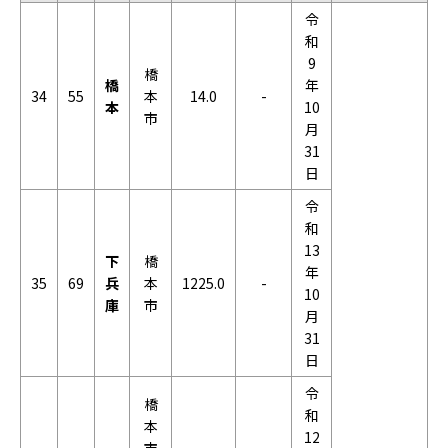
令
和
9
橋
橋
年
34
55
本
14.0
-
本
10
市
月
31
日
令
和
13
下
橋
年
35
69
兵
本
1225.0
-
10
庫
市
月
31
日
令
橋
和
本
12