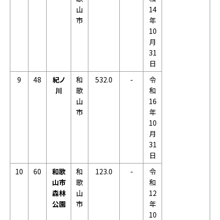
山
14
市
年
10
月
31
日
9
48
紀ノ
和
532.0
-
令
川
歌
和
山
16
市
年
10
月
31
日
10
60
和歌
和
123.0
-
令
山市
歌
和
森林
山
12
公園
市
年
10