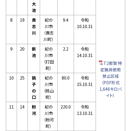
大
池
8
19
貴
紀の
9.4
令和
志
川市
10.10.31
川
（貴志
川町）
9
20
新
紀の
2.2
令和
池
川市
14.10.31
（打田
T2那賀 特
町）
定猟具使用
禁止区域
10
25
銚
紀の
80.0
令和
（PDF形式
子
川市
15.10.31
1,646キロバ
の
（桃山
イト）
口
町）
11
14
粉
紀の
220.0
令和
河
川市
13.10.31
（粉河
町）