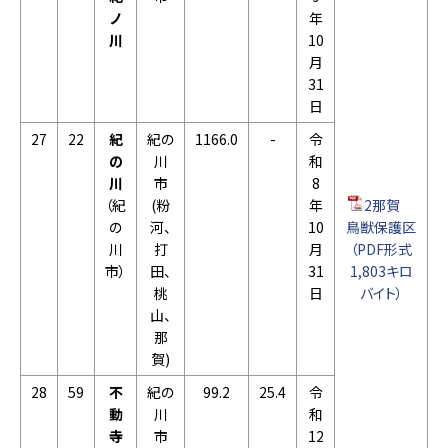
ノ
年
川
10
月
31
日
27
22
紀
紀の
1166.0
-
令
の
川
和
川
市
8
（紀
(粉
年
2那賀
の
河、
10
鳥獣保護区
川
打
月
（PDF形式
市）
田、
31
1,803キロ
桃
日
バイト）
山、
那
賀)
28
59
不
紀の
99.2
25.4
令
動
川
和
寺
市
12