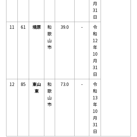
月
31
日
11
61
境原
和
39.0
-
令
歌
和
山
12
市
年
10
月
31
日
12
85
東山
和
73.0
-
令
東
歌
和
山
13
市
年
10
月
31
日