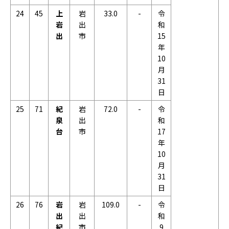
24
45
上
岩
33.0
-
令
岩
出
和
出
市
15
年
10
月
31
日
25
71
紀
岩
72.0
-
令
泉
出
和
台
市
17
年
10
月
31
日
26
76
岩
岩
109.0
-
令
出
出
和
紀
市
9