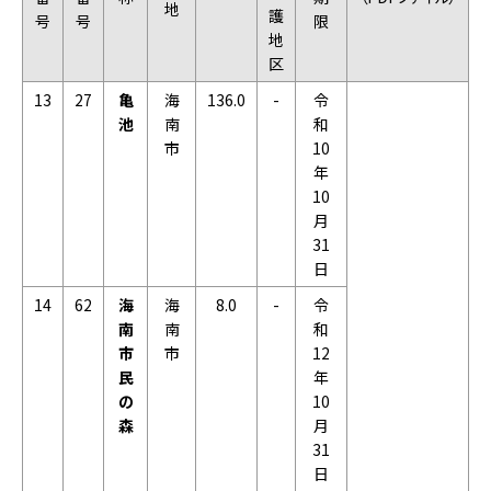
地
護
号
号
限
地
区
13
27
亀
海
136.0
-
令
池
南
和
市
10
年
10
月
31
日
14
62
海
海
8.0
-
令
南
南
和
市
市
12
民
年
の
10
森
月
31
日