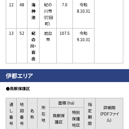
12
48
海
紀の
7.0
令和
神
川市
8.10.31
池
（打田
町）
13
52
紀
岩出
107.5
令和
の
市
9.10.31
川・
岩
出
伊都エリア
●鳥獣保護区
面積（ha）
通
地
指
所
詳細版
し
図
名
定
特別
在
（PDFファイ
鳥獣保
番
番
称
期
保護
地
ル）
護区
号
号
限
地区