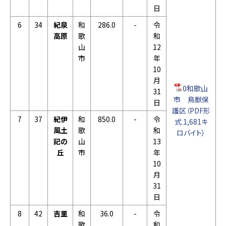
日
6
34
紀泉
和
286.0
-
令
高原
歌
和
山
12
市
年
10
月
0和歌山
31
市 鳥獣保
日
護区（PDF形
7
37
紀伊
和
850.0
-
令
式 1,681キ
風土
歌
和
ロバイト）
記の
山
13
丘
市
年
10
月
31
日
8
42
吉里
和
36.0
-
令
歌
和