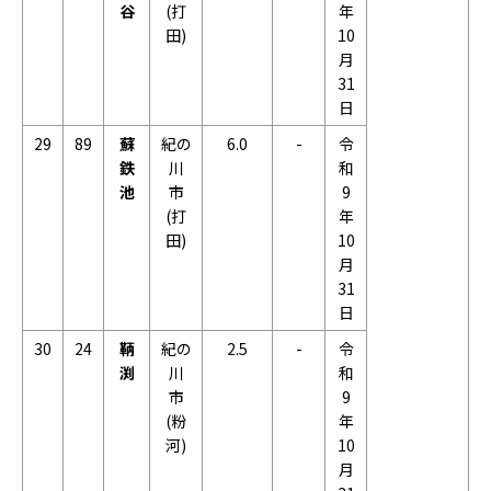
谷
(打
年
田)
10
月
31
日
29
89
蘇
紀の
6.0
-
令
鉄
川
和
池
市
9
(打
年
田)
10
月
31
日
30
24
鞆
紀の
2.5
-
令
渕
川
和
市
9
(粉
年
河)
10
月