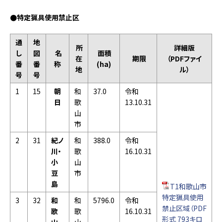
●特定猟具使用禁止区
通
地
所
詳細版
し
図
名
面積
在
期限
（PDFファイ
番
番
称
(ha)
地
ル）
号
号
1
15
朝
和
37.0
令和
日
歌
13.10.31
山
市
2
31
紀ノ
和
388.0
令和
川・
歌
16.10.31
小
山
豆
市
島
T1和歌山市
特定猟具使用
3
32
和
和
5796.0
令和
禁止区域（PDF
歌
歌
16.10.31
形式 793キロ