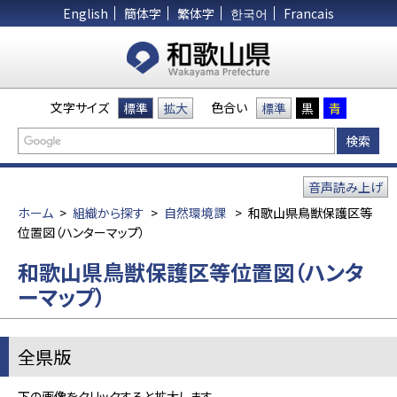
English
簡体字
繁体字
한국어
Francais
文字サイズ
色合い
標準
拡大
標準
黒
青
音声読み上げ
ホーム
>
組織から探す
>
自然環境課
>
和歌山県鳥獣保護区等
位置図（ハンターマップ）
和歌山県鳥獣保護区等位置図（ハンタ
ーマップ）
全県版
下の画像をクリックすると拡大します。