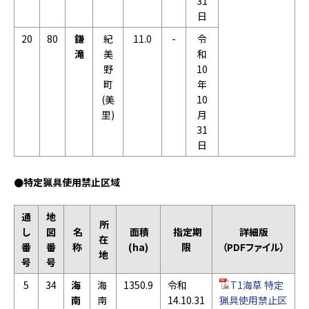
31
日
20
80
鎌
紀
11.0
-
令
滝
美
和
野
10
町
年
(美
10
里)
月
31
日
●特定猟具使用禁止区域
通
地
所
し
図
名
面積
指定期
詳細版
在
番
番
称
(ha)
限
（PDFファイル）
地
号
号
5
34
海
海
1350.9
令和
T1海草 特定
南
南
14.10.31
猟具使用禁止区