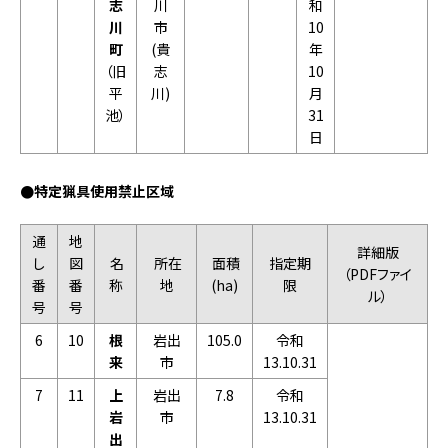
志
川
和
川
市
10
町
(貴
年
（旧
志
10
平
川)
月
池）
31
日
●特定猟具使用禁止区域
通
地
詳細版
し
図
名
所在
面積
指定期
（PDFファイ
番
番
称
地
(ha)
限
ル）
号
号
6
10
根
岩出
105.0
令和
来
市
13.10.31
7
11
上
岩出
7.8
令和
岩
市
13.10.31
出