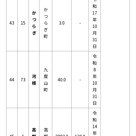
和
か
か
17
つ
つ
年
43
15
ら
3.0
-
ら
10
ぎ
ぎ
月
町
31
日
令
和
九
8
河
度
年
44
73
40.0
-
根
山
10
町
月
31
日
令
和
14
高
高
年