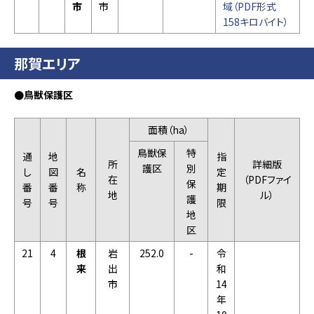
市
市
域（PDF形式
158キロバイト）
那賀エリア
●鳥獣保護区
面積（ha）
鳥獣保
特
通
地
指
所
詳細版
護区
別
し
図
名
定
在
（PDFファイ
保
番
番
称
期
地
ル）
護
号
号
限
地
区
21
4
根
岩
252.0
-
令
来
出
和
市
14
年