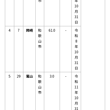
市
年
10
月
31
日
4
7
岡崎
和
61.0
-
令
歌
和
山
8
市
年
10
月
31
日
5
29
竃山
和
3.0
-
令
歌
和
山
11
市
年
10
月
31