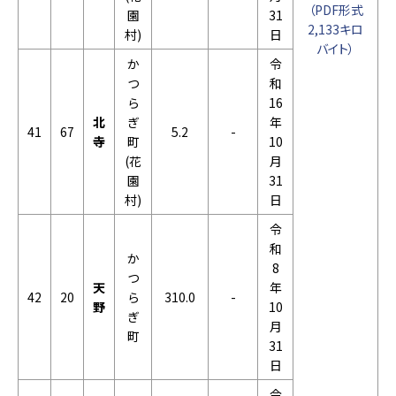
（PDF形式
園
31
2,133キロ
村)
日
バイト）
か
令
つ
和
ら
16
北
ぎ
年
41
67
5.2
-
寺
町
10
(花
月
園
31
村)
日
令
和
か
8
つ
天
年
42
20
ら
310.0
-
野
10
ぎ
月
町
31
日
令