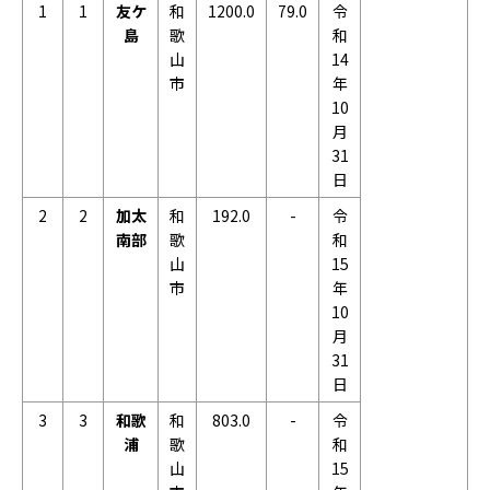
1
1
友ケ
和
1200.0
79.0
令
島
歌
和
山
14
市
年
10
月
31
日
2
2
加太
和
192.0
-
令
南部
歌
和
山
15
市
年
10
月
31
日
3
3
和歌
和
803.0
-
令
浦
歌
和
山
15