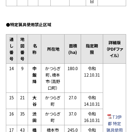
日
●特定猟具使用禁止区域
通
地
詳細版
し
図
名
面積
指定期
所在地
（PDFファ
番
番
称
(ha)
限
イル）
号
号
14
9
中
かつらぎ
180.0
令和
飯
町、橋本
12.10.31
降
市（高野
口町）
15
21
大
かつらぎ
27.0
令和
谷
町
14.10.31
16
35
渋
かつらぎ
37.0
令和
T3伊
田
町
16.10.31
都 特定
17
43
橋
橋本市
245.0
令和
猟具使用