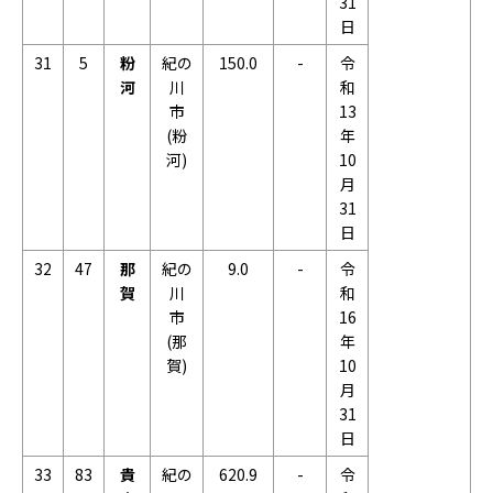
31
日
31
5
粉
紀の
150.0
-
令
河
川
和
市
13
(粉
年
河)
10
月
31
日
32
47
那
紀の
9.0
-
令
賀
川
和
市
16
(那
年
賀)
10
月
31
日
33
83
貴
紀の
620.9
-
令