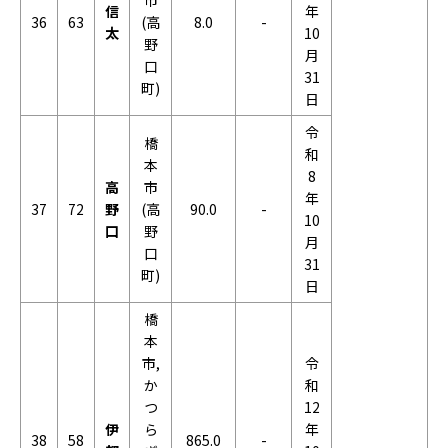
市
信
年
36
63
(高
8.0
-
太
10
野
月
口
31
町)
日
令
橋
和
本
8
高
市
年
37
72
野
(高
90.0
-
10
口
野
月
口
31
町)
日
橋
本
市,
令
か
和
つ
12
伊
ら
年
38
58
865.0
-