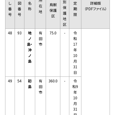
所
別
し
図
名
定
詳細版
鳥獣
在
保
番
番
称
期
（PDFファイル）
保護
地
護
号
号
限
区
地
区
48
93
地
有
75.0
-
令
ノ
田
和
島・
市
17
沖
年
ノ
10
島
月
31
日
49
54
初
有
360.0
-
令
島
田
和9
市
年
10
月
31
日