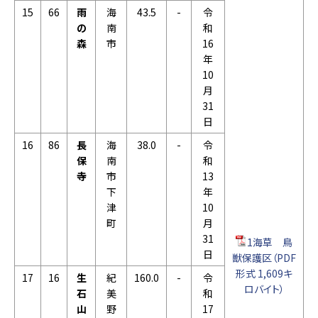
15
66
雨
海
43.5
-
令
の
南
和
森
市
16
年
10
月
31
日
16
86
長
海
38.0
-
令
保
南
和
寺
市
13
下
年
津
10
町
月
31
1海草 鳥
日
獣保護区（PDF
形式 1,609キ
17
16
生
紀
160.0
-
令
ロバイト）
石
美
和
山
野
17