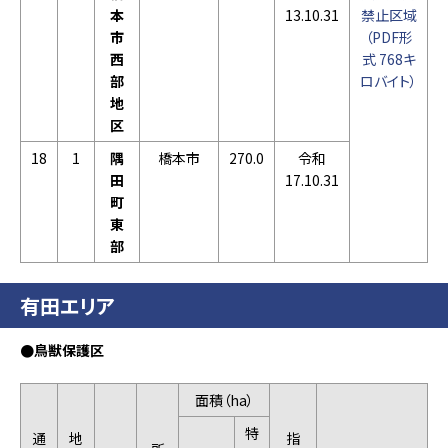
本
13.10.31
禁止区域
市
（PDF形
西
式 768キ
部
ロバイト）
地
区
18
1
隅
橋本市
270.0
令和
田
17.10.31
町
東
部
有田エリア
●鳥獣保護区
面積（ha）
特
通
地
指