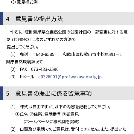
（3）意見様式例
4 意見書の提出方法
件名に「煙樹海岸県立自然公園の公園計画の一部変更に対する意
見 」と明記の上、次のいずれかの方法で
提出してください。
(1) 郵送 〒640-8585 和歌山県和歌山市小松原通1－1
県庁自然環境課あて
(2) FAX 073-433-3590
(3) Eメール
e0326001@pref.wakayama.lg.jp
5 意見書の提出に係る留意事項
(1) 様式は自由ですが、以下の内容を記載してください。
①氏名 ②住所、電話番号 ③御意見
（ホームページに様式例を掲載）
(2) 口頭及び電話でのご意見は、受付できません。また、提出いた