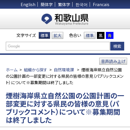
English
簡体字
繁体字
한국어
Francais
文字サイズ
色合い
標準
拡大
標準
黒
青
音声読み上げ
ホーム
>
組織から探す
>
自然環境課
>
煙樹海岸県立自然公園
の公園計画の一部変更に対する県民の皆様の意見（パブリックコメン
ト）について※募集期間は終了しました
煙樹海岸県立自然公園の公園計画の一
部変更に対する県民の皆様の意見（パ
ブリックコメント）について※募集期間
は終了しました