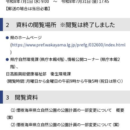
令和8年7月1日（水）9:00 ～ 令和8年7月31日（金）17:45
【郵送の場合は当日必着】
2 資料の閲覧場所 ※閲覧は終了しました
県のホームページ
(
https://www.pref.wakayama.lg.jp/prefg/032600/index.html
)
県庁自然環境課（県庁本館4階）、情報公開コーナー（県庁本館2
階）、
日高振興局健康福祉部 衛生環境課
（閲覧時間：月曜日から金曜日の午前9時から午後5時（祝日は除く））
3 閲覧資料
（1）煙樹海岸県立自然公園の公園計画の一部変更について 概要
（案）
（2）煙樹海岸県立自然公園の公園計画の一部変更について（案）