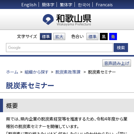
English
簡体字
繁体字
한국어
Francais
文字サイズ
色合い
標準
拡大
標準
黒
青
音声読み上げ
ホーム
>
組織から探す
>
脱炭素政策課
>
脱炭素セミナー
脱炭素セミナー
概要
県では、県内企業の脱炭素経営等を推進するため、令和4年度から業
種別の脱炭素セミナーを開催しています。
「脱炭素に取り組みたいけど、何をしたらいいのか分からない。」「同じ