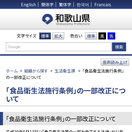
English
簡体字
繁体字
한국어
Francais
文字サイズ
色合い
標準
拡大
標準
黒
青
音声読み上げ
ホーム
>
組織から探す
>
生活衛生課
>
「食品衛生法施行条例」
の一部改正について
「食品衛生法施行条例」の一部改正につ
いて
「食品衛生法施行条例」の一部改正について
平成30年6月13日に「食品衛生法等の一部を改正する法律」が公布