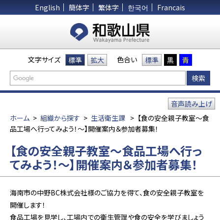
English
簡体字
繁体字
한국어
Francais
文字サイズ
色合い
標準
拡大
標準
黒
青
音声読み上げ
ホーム
>
組織から探す
>
生活衛生課
>
【食の安全親子教室～食
品工場へ行ってみよう！～】開催案内＆参加者募集！
【食の安全親子教室～食品工場へ行っ
てみよう！～】開催案内＆参加者募集！
海南市の中野BC株式会社様のご協力を得て、食の安全親子教室を
開催します！
食品工場を見学し、工場内での衛生管理や食の安全を学びましょう