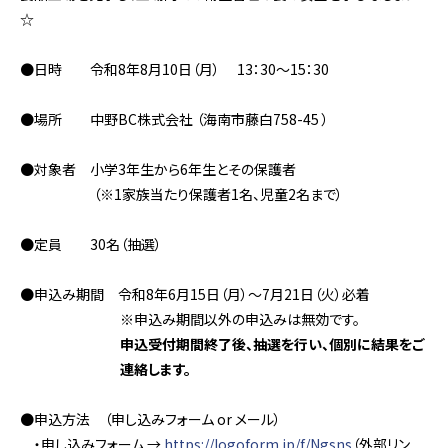
☆
●日時 令和8年8月10日（月） 13：30～15：30
●場所 中野BC株式会社 （海南市藤白758-45 ）
●対象者 小学3年生から6年生とその保護者
（※1家族当たり保護者1名、児童2名まで）
●定員 30名（抽選）
●申込み期間 令和8年6月15日（月）～7月21日（火）必着
※申込み期間以外の申込みは無効です。
申込受付期間終了後、抽選を行い、個別に結果をご
連絡します。
●申込方法 （申し込みフォーム or メール）
・申し込みフォーム →
https://logoform.jp/f/Ngsns
（外部リン