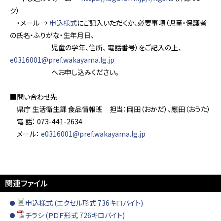
ク）
・メール →
申込様式
にご記入いただくか、必要事項（児童・保護者
の氏名・ふりがな・生年月日、
児童の学年、住所、 電話番号）をご記入の上、
e0316001@pref.wakayama.lg.jp
へお申し込みください。
■問い合わせ先
県庁 生活衛生課 食品情報班 担当：岡田（おかだ）、應田（おうた）
電 話： 073-441-2634
メール：
e0316001@pref.wakayama.lg.jp
関連ファイル
申込様式 (エクセル形式 736キロバイト)
チラシ (ＰＤＦ形式 726キロバイト)