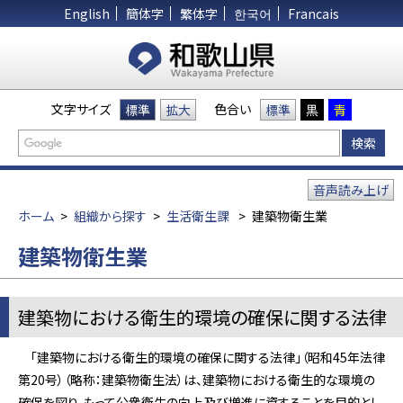
English
簡体字
繁体字
한국어
Francais
文字サイズ
色合い
標準
拡大
標準
黒
青
音声読み上げ
ホーム
>
組織から探す
>
生活衛生課
>
建築物衛生業
建築物衛生業
建築物における衛生的環境の確保に関する法律
「建築物における衛生的環境の確保に関する法律」（昭和45年法律
第20号）（略称：建築物衛生法）は、建築物における衛生的な環境の
確保を図り、もって公衆衛生の向上及び増進に資することを目的とし