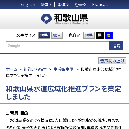
English
簡体字
繁体字
한국어
Francais
文字サイズ
色合い
標準
拡大
標準
黒
青
音声読み上げ
ホーム
>
組織から探す
>
生活衛生課
>
和歌山県水道広域化推
進プランを策定しました
和歌山県水道広域化推進プランを策定
しました
1．背景・目的
水道事業をめぐる状況は、人口減による給水収益の減少、施設の
老朽化対策や災害対策による設備投資の増加、職員の減少や高齢化