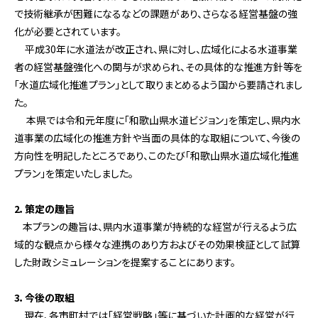
で技術継承が困難になるなどの課題があり、さらなる経営基盤の強
化が必要とされています。
平成30年に水道法が改正され、県に対し、広域化による水道事業
者の経営基盤強化への関与が求められ、その具体的な推進方針等を
「水道広域化推進プラン」として取りまとめるよう国から要請されまし
た。
本県では令和元年度に「和歌山県水道ビジョン」を策定し、県内水
道事業の広域化の推進方針や当面の具体的な取組について、今後の
方向性を明記したところであり、このたび「和歌山県水道広域化推進
プラン」を策定いたしました。
2．策定の趣旨
本プランの趣旨は、県内水道事業が持続的な経営が行えるよう広
域的な観点から様々な連携のあり方およびその効果検証として試算
した財政シミュレーションを提案することにあります。
3．今後の取組
現在、各市町村では「経営戦略」等に基づいた計画的な経営が行