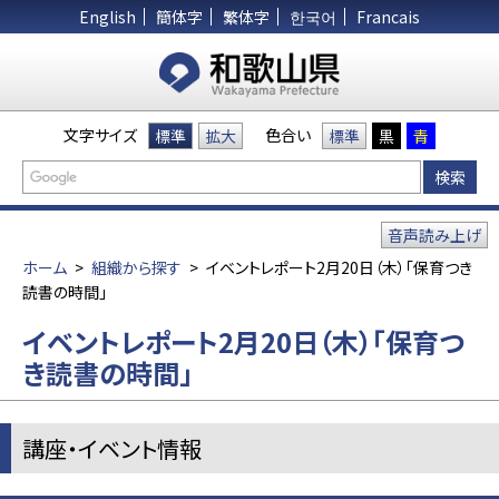
English
簡体字
繁体字
한국어
Francais
文字サイズ
色合い
標準
拡大
標準
黒
青
音声読み上げ
ホーム
>
組織から探す
>
イベントレポート2月20日（木）「保育つき
読書の時間」
イベントレポート2月20日（木）「保育つ
き読書の時間」
講座・イベント情報