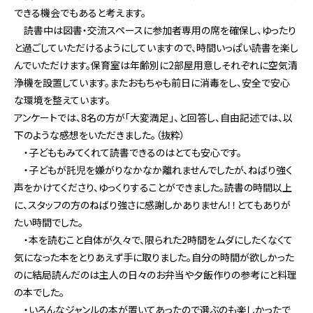
できる機会でもあると考えます。
読書中は図書・交流スペースに参加者専用の席を確保し、ゆったり
と過ごしていただけるようにしていますので、時間いっぱい読書を楽し
んでいただけます。保育室は年齢別に2部屋用意しそれぞれに空気清
浄機を設置しています。またおもちゃも前日に消毒をし、安全で安心
な環境を整えています。
アンケートでは、8名の方が「大変満足」、と回答し、自由記述では、以
下のような感想をいただきました。（抜粋）
・子どももみてくれて読書できるのはとても安心です。
・子どもが託児を嫌がりなかなか離れませんでしたが、ねばり強く
声をかけてくださり、ゆっくりすることができました。読書の時間以上
に、スタッフの方のねばり強さに感謝しかありません！！とてもありが
たい時間でした。
・本を読むこと自体が久々で、限られた2時間をムダにしたくなくて
気になった本をとりあえず手に取りました。自分の時間が欲しかった
のに結局読んだのは主人の日々のお弁当や夕飯作りの参考にと料理
の本でした。
・いろんなジャンルの本が置いてあったので選ぶのも楽しかったで