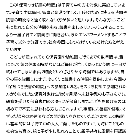
この「保育つき読書の時間」は子育て中の方を対象に実施していま
す。子育て中は毎日、家事と育児で忙しく、自分のために使える時間や
読書の時間など全く取れない方が多いと思います。そんな方に、こど
もと離れて自分の時間をもち、読書を楽しみリフレッシュすることで、
より一層子育てと前向きに向き合い、またエンパワーメントすることで
子育て以外の分野での、社会参画にもつなげていただけたらと考え
ています。
こどもが産まれてから保育園や幼稚園に行くまでの数年間は、親
にとって気の休まる時がないほど毎日が忙しくあっという間に一日が
終わってしまいます。2時間というささやかな時間ではありますが、自
分の事を後回しにせず、ゆっくりと読書する時間を提供します。今回の
「保育つき読書の時間」への参加者は9名。そのうち初めて参加された
方が6名でした。保育対象は生後6ヶ月児～未就学児のお子さんです。
研修を受けた保育専門のスタッフが保育します。こどもを預けるのは
初めてで不安に思われる方もおられますが、事前にお昼寝や排泄、ぐ
ずった場合の対処法などの聞き取りをさせていただきます。この時間
は基本的には子育て中の大人に向けたものですが、同時にこどもの
社会性も育み、親と子が少し離れることで、親子共々に愛情を再認識