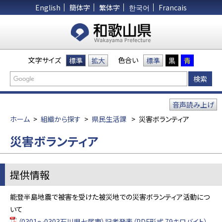
English
簡体字
繁体字
한국어
Francais
文字サイズ
色合い
標準
拡大
標準
黒
青
音声読み上げ
ホーム
>
組織から探す
>
県民生活課
>
災害ボランティア
災害ボランティア
提供情報
能登半島地震で被害を受けた被災地での災害ボランティア活動につ
いて
（0301～0303石川県七尾市）記者発表（PDF形式 79キロバイト）