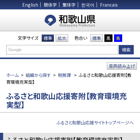
English
簡体字
繁体字
한국어
Francais
文字サイズ
色合い
標準
拡大
標準
黒
青
音声読み上げ
ホーム
>
組織から探す
>
税務課
>
ふるさと和歌山応援寄附【教
育環境充実型】
ふるさと和歌山応援寄附【教育環境充
実型】
ふるさと和歌山応援サイトトップページへ
ふるさと和歌山応援寄附【教育環境充実型】