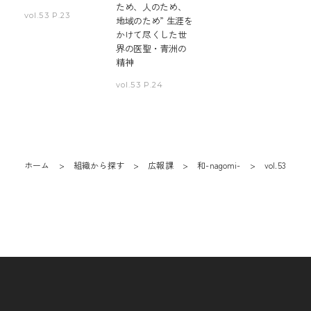
ため、人のため、
vol.53 P.23
地域のため” 生涯を
かけて尽くした世
界の医聖・青洲の
精神
vol.53 P.24
ホーム
組織から探す
広報課
和-nagomi-
vol.53