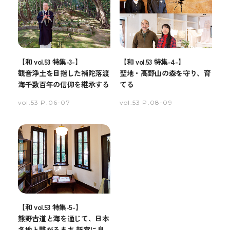
【和 vol.53 特集-3-】
【和 vol.53 特集-4-】
観音浄土を目指した補陀落渡
聖地・高野山の森を守り、育
海千数百年の信仰を継承する
てる
vol.53 P.06-07
vol.53 P.08-09
【和 vol.53 特集-5-】
熊野古道と海を通じて、日本
各地と繋がるまち 新宮に息