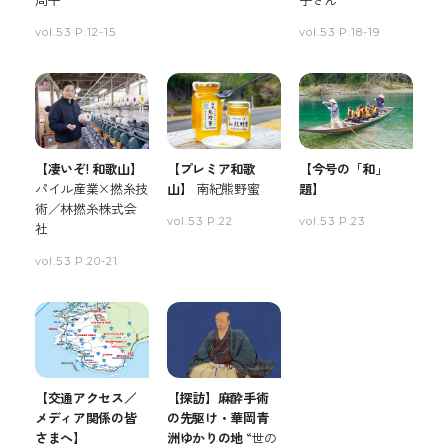
vol.53 P.12-15
vol.53 P.18-19
【凄いぞ! 和歌山】
【プレミア和歌
【今号の「和」
パイル産業×撚糸技
山】
南紀熊野蜜
題】
術／林撚糸株式会
vol.53 P.22
vol.53 P.23
社
vol.53 P.20-21
【交通アクセス／
【探訪】麻酔手術
メディア関係の皆
の先駆け・華岡青
さまへ】
洲ゆかりの地
“世の