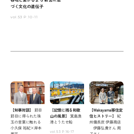
づく文化の遺伝子
vol.53 P.10-11
【知事対談】
節目
【記憶に残る和歌
【Wakayama移住定
節目に得られた珠
山の風景】
箕島漁
住ヒストリー】
紀
玉の言葉に触れる
港とうたせ船
州備長炭 伊藤商店
小久保 裕紀×岸本
伊藤弘貴さん 周
vol.53 P.16-17
周平
子さん