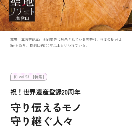
高野山真言宗総本山金剛峯寺に展示されている高野杉。根本の周囲は
9mもあり、樹齢は約700年以上といわれている。
和 vol.53 【特集】
祝！世界遺産登録20周年
守り伝
えるモノ
守り継ぐ人々