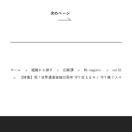
次のページ
ホーム
組織から探す
広報課
和-nagomi-
vol.53
【特集】祝！世界遺産登録20周年 守り伝えるモノ 守り継ぐ人々