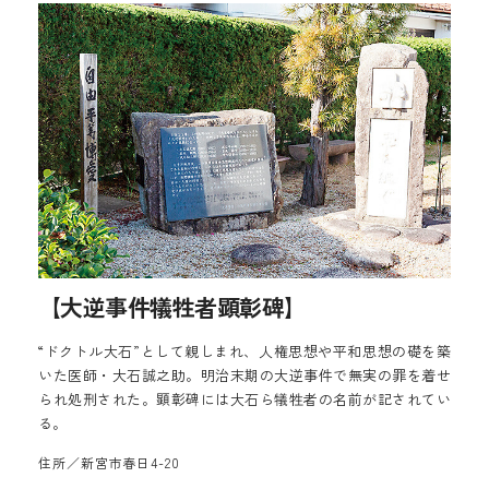
【大逆事件犠牲者顕彰碑】
“ドクトル大石”として親しまれ、人権思想や平和思想の礎を築
いた医師・大石誠之助。明治末期の大逆事件で無実の罪を着せ
られ処刑された。顕彰碑には大石ら犠牲者の名前が記されてい
る。
住所／新宮市春日4-20