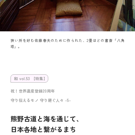
狭い所を好む佐藤春夫のために作られた、2畳ほどの書斎「八角
塔」。
和 vol.53 【特集】
祝！世界遺産登録20周年
守り伝えるモノ 守り継ぐ人々 -5-
熊野古道と海を通じて、
日本各地と繋がるまち