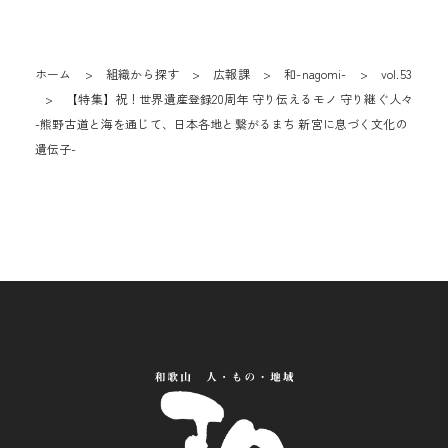
ホーム
組織から探す
広報課
和-nagomi-
vol.53
【特集】祝！世界遺産登録20周年 守り伝えるモノ 守り継ぐ人々
-熊野古道と海を通じて、日本各地と繋がるまち 新宮に息づく文化の
遺伝子-