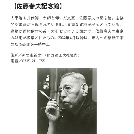
【佐藤春夫記念館】
太宰治や井伏鱒二が師と仰いだ文豪・佐藤春夫の記念館。応接
間や書斎が再現されている他、貴重な資料が展示されている。
建物は西村伊作の弟・大石七分による設計で、佐藤春夫の東京
の邸宅が移築されたもの。2024年4月以降は、市内への移転工事
のため公開を一時中止。
住所／新宮市新宮1（熊野速玉大社境内）
電話／0735-21-1755