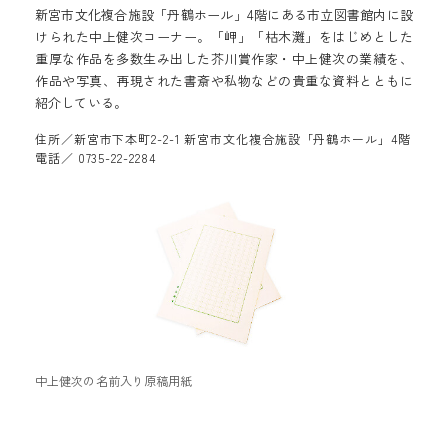
新宮市文化複合施設「丹鶴ホール」4階にある市立図書館内に設
けられた中上健次コーナー。「岬」「枯木灘」をはじめとした
重厚な作品を多数生み出した芥川賞作家・中上健次の業績を、
作品や写真、再現された書斎や私物などの貴重な資料とともに
紹介している。
住所／新宮市下本町2-2-1 新宮市文化複合施設「丹鶴ホール」4階
電話／ 0735-22-2284
中上健次の名前入り原稿用紙