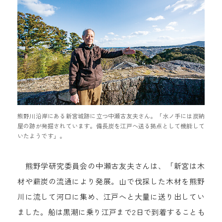
熊野川沿岸にある新宮城跡に立つ中瀬古友夫さん。「水ノ手には炭納
屋の跡が発掘されています。備長炭を江戸へ送る拠点として機能して
いたようです」。
熊野学研究委員会の中瀬古友夫さんは、「新宮は木
材や薪炭の流通により発展。山で伐採した木材を熊野
川に流して河口に集め、江戸へと大量に送り出してい
ました。船は黒潮に乗り江戸まで2日で到着することも