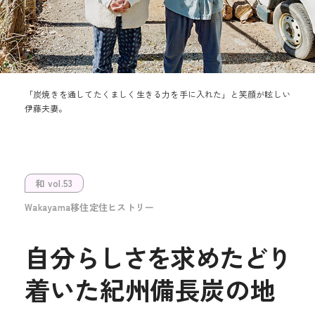
「炭焼きを通してたくましく生きる力を手に入れた」と笑顔が眩しい
伊藤夫妻。
和 vol.53
Wakayama移住定住ヒストリー
自分
らしさを
求
め
たどり
着いた紀州備長炭の地