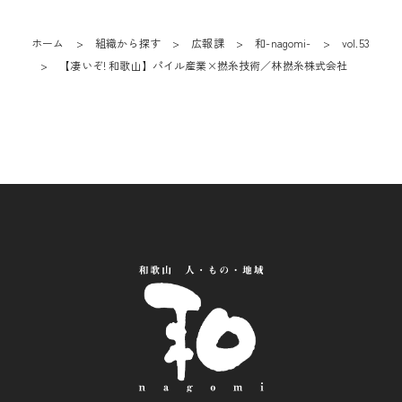
ホーム
組織から探す
広報課
和-nagomi-
vol.53
【凄いぞ! 和歌山】パイル産業×撚糸技術／林撚糸株式会社