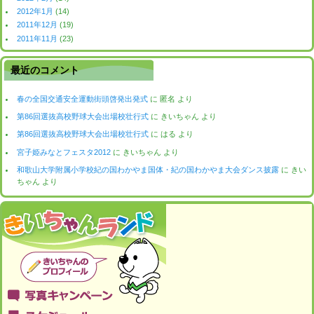
2012年1月
(14)
2011年12月
(19)
2011年11月
(23)
最近のコメント
春の全国交通安全運動街頭啓発出発式
に
匿名
より
第86回選抜高校野球大会出場校壮行式
に
きいちゃん
より
第86回選抜高校野球大会出場校壮行式
に
はる
より
宮子姫みなとフェスタ2012
に
きいちゃん
より
和歌山大学附属小学校紀の国わかやま国体・紀の国わかやま大会ダンス披露
に
きい
ちゃん
より